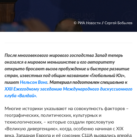
© РИА Новости // Сергей Бобылев
После многовекового мирового господства Запад теперь
оказался в мировом меньшинстве и его авторитету
открыто бросают вызов пробуждение и быстрое развитие
стран, известных под общим названием «Глобальный Юг»,
пишет
Нельсон Вонг
.
Материал подготовлен специально к
XXII Ежегодному заседанию Международного дискуссионного
клуба «Валдай»
.
Многие историки указывают на совокупность факторов –
географических, политических, культурных и
технологических, – которые создали пресловутую
«Великую дивергенцию», когда, особенно начиная с XIX
века, Западная Европа и её союзник США вырвались вперёд