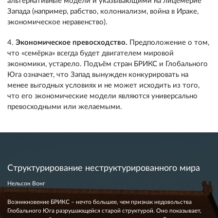
альтернативные модели и указывающими на лицемерие
Запада (например, рабство, колониализм, война в Ираке,
экономическое неравенство).
4.
Экономическое превосходство.
Предположение о том,
что «семёрка» всегда будет двигателем мировой
экономики, устарело. Подъём стран БРИКС и Глобального
Юга означает, что Запад вынужден конкурировать на
менее выгодных условиях и не может исходить из того,
что его экономические модели являются универсально
превосходными или желаемыми.
Структурирование неструктурированного мира
Нельсон Вонг
Возникновение БРИКС – нечто большее, чем признак недовольства
Глобального Юга разрушающейся старой структурой. Оно показывает,