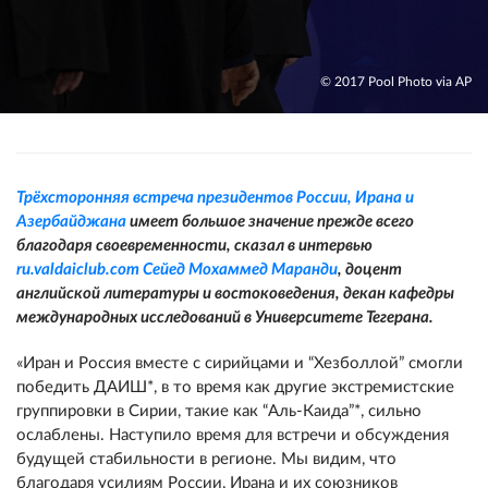
© 2017 Pool Photo via AP
Трёхсторонняя встреча президентов России, Ирана и
Азербайджана
имеет большое значение прежде всего
благодаря своевременности, сказал в интервью
ru.valdaiclub.com
Сейед Мохаммед Маранди
, доцент
английской литературы и востоковедения, декан кафедры
международных исследований в Университете Тегерана.
«Иран и Россия вместе с сирийцами и “Хезболлой” смогли
победить ДАИШ*, в то время как другие экстремистские
группировки в Сирии, такие как “Аль-Каида”*, сильно
ослаблены. Наступило время для встречи и обсуждения
будущей стабильности в регионе. Мы видим, что
благодаря усилиям России, Ирана и их союзников