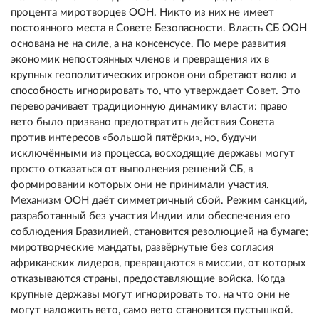
процента миротворцев ООН. Никто из них не имеет
постоянного места в Совете Безопасности. Власть СБ ООН
основана не на силе, а на консенсусе. По мере развития
экономик непостоянных членов и превращения их в
крупных геополитических игроков они обретают волю и
способность игнорировать то, что утверждает Совет. Это
переворачивает традиционную динамику власти: право
вето было призвано предотвратить действия Совета
против интересов «большой пятёрки», но, будучи
исключёнными из процесса, восходящие державы могут
просто отказаться от выполнения решений СБ, в
формировании которых они не принимали участия.
Механизм ООН даёт симметричный сбой. Режим санкций,
разработанный без участия Индии или обеспечения его
соблюдения Бразилией, становится резолюцией на бумаге;
миротворческие мандаты, развёрнутые без согласия
африканских лидеров, превращаются в миссии, от которых
отказываются страны, предоставляющие войска. Когда
крупные державы могут игнорировать то, на что они не
могут наложить вето, само вето становится пустышкой.