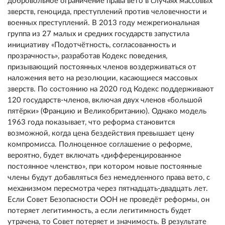
добровольное ограничение права вето в случаях массовых
зверств, геноцида, преступлений против человечности и
военных преступлений. В 2013 году межрегиональная
группа из 27 малых и средних государств запустила
инициативу «Подотчётность, согласованность и
прозрачность», разработав Кодекс поведения,
призывающий постоянных членов воздерживаться от
наложения вето на резолюции, касающиеся массовых
зверств. По состоянию на 2020 год Кодекс поддерживают
120 государств-членов, включая двух членов «большой
пятёрки» (Францию и Великобританию). Однако модель
1963 года показывает, что реформа становится
возможной, когда цена бездействия превышает цену
компромисса. Полноценное соглашение о реформе,
вероятно, будет включать «дифференцированное
постоянное членство», при котором новые постоянные
члены будут добавляться без немедленного права вето, с
механизмом пересмотра через пятнадцать-двадцать лет.
Если Совет Безопасности ООН не проведёт реформы, он
потеряет легитимность, а если легитимность будет
утрачена, то Совет потеряет и значимость. В результате