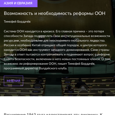
АЗИЯ И ЕВРАЗИЯ
Возможность и необходимость реформы ООН
Тимофей Бордачёв
Система ООН находится в кризисе. Его главная причина – это потеря
способности Запада подкреплять свои институциональные возможности
ресурсами, необходимыми для неоспоримого глобального лидерства.
Россия и особенно Китай отрицают общий порядок, в центре которого
находится ООН как инструмент западного доминирования. Сами страны
Запада в ответ пытаются контратаковать и поднимают вопрос о реформе
Совета безопасности, включении в него новых постоянных членов. О том,
возможно ли реформирование ООН, пишет Тимофей Бордачёв,
программный директор Валдайского клуба.
МНЕНИЯ
Расширение 1963 года иллюстрирует эту динамику. К