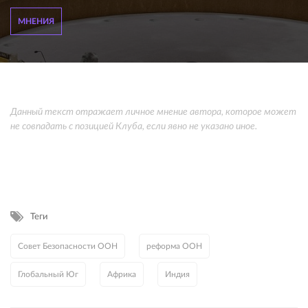
МНЕНИЯ
Данный текст отражает личное мнение автора, которое может
не совпадать с позицией Клуба, если явно не указано иное.
Теги
Совет Безопасности ООН
реформа ООН
Глобальный Юг
Африка
Индия