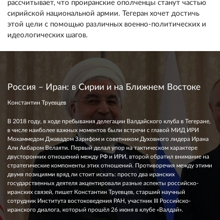
рассчитывает, что проиранские ополченцы станут частью
сирийской национальной армии. Тегеран хочет достичь
этой цели с помощью различных военно-политических и
идеологических шагов.
Россия – Иран: в Сирии и на Ближнем Востоке
Константин Труевцев
В 2018 году, в ходе пребывания делегации Валдайского клуба в Тегеране,
в числе наиболее важных моментов были встречи с главой МИД ИРИ
Мохаммедом Джавадом Зарифом и советником Духовного лидера Ирана
Али Акбаром Велаяти. Первый делал упор на тактическом характере
двусторонних отношений между РФ и ИРИ, второй обратил внимание на
стратегические компоненты этих отношений. Противоречия между этими
двумя позициями вряд ли стоит искать: просто два иранских
государственных деятеля акцентировали разные аспекты российско-
иранских связей, пишет Константин Труевцев, старший научный
сотрудник Института востоковедения РАН, участник III Российско-
иранского диалога, который прошёл 26 июня в клубе «Валдай».