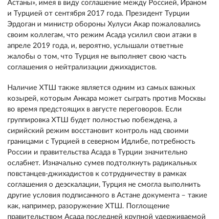
Астаны», имея в виду соглашение между Россией, Ираном
и Турцией от сентября 2017 года. Президент Турции
Эрдоган и министр обороны Хулуси Акар пожаловались
своим коллегам, что режим Асада усилил свои атаки в
апреле 2019 года, и, вероятно, услышали ответные
жалобы о том, что Турция не выполняет свою часть
соглашения о нейтрализации джихадистов.
Наличие ХТШ также является одним из самых важных
козырей, которым Анкара может сыграть против Москвы
во время предстоящих в августе переговоров. Если
группировка ХТШ будет полностью побеждена, а
сирийский режим восстановит контроль над своими
границами с Турцией в северном Идлибе, потребность
России и правительства Асада в Турции значительно
ослабнет. Изначально сумев подтолкнуть радикальных
повстанцев-джихадистов к сотрудничеству в рамках
соглашения о деэскалации, Турция не смогла выполнить
другие условия подписанного в Астане документа – такие
как, например, разоружение ХТШ. Поглощение
правительством Асада последней крупной удерживаемой