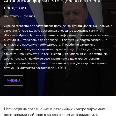
Астанинский формат: что сделано и что ещё
предстоит
Константин Труевцев
Судя по заявлению представителя президента Турции Ибрагима Калыма, в
августе в Анкаре должно состояться очередное заседание саммита
«Россия – Иран – Турция» в астанинском формате. Становится всё более
очевидным, что условия для проведения форума не просто созрели, но
диктуют его насущную необходимость. И особенно важно, что
инициатива проведения в данном случае исходит от Турции. Следует
отметить, что, несмотря на весь скептицизм Запада, именно астанинский
формат оказался наиболее результативным в деле урегулирования
сирийского конфликта, пишет Константин Труевцев, старший научный
сотрудник Института востоковедения РАН.
МНЕНИЯ
Несмотря на соглашение о различных контролируемых
повстанцами районов в качестве зон деэскалации, с