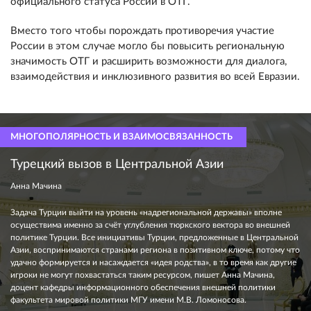
официального статуса России в ОТГ.
Вместо того чтобы порождать противоречия участие
России в этом случае могло бы повысить региональную
значимость ОТГ и расширить возможности для диалога,
взаимодействия и инклюзивного развития во всей Евразии.
МНОГОПОЛЯРНОСТЬ И ВЗАИМОСВЯЗАННОСТЬ
Турецкий вызов в Центральной Азии
Анна Мачина
Задача Турции выйти на уровень «надрегиональной державы» вполне
осуществима именно за счёт углубления тюркского вектора во внешней
политике Турции. Все инициативы Турции, предложенные в Центральной
Азии, воспринимаются странами региона в позитивном ключе, потому что
удачно формируется и насаждается «идея родства», в то время как другие
игроки не могут похвастаться таким ресурсом, пишет Анна Мачина,
доцент кафедры информационного обеспечения внешней политики
факультета мировой политики МГУ имени М.В. Ломоносова.