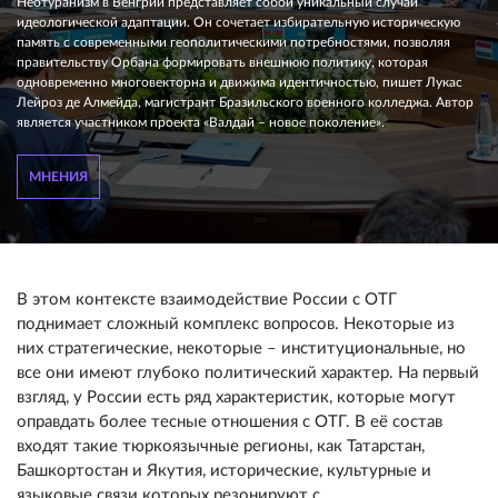
Неотуранизм в Венгрии представляет собой уникальный случай
идеологической адаптации. Он сочетает избирательную историческую
память с современными геополитическими потребностями, позволяя
правительству Орбана формировать внешнюю политику, которая
одновременно многовекторна и движима идентичностью, пишет Лукас
Лейроз де Алмейда, магистрант Бразильского военного колледжа. Автор
является участником проекта «Валдай – новое поколение».
МНЕНИЯ
В этом контексте взаимодействие России с ОТГ
поднимает сложный комплекс вопросов. Некоторые из
них стратегические, некоторые – институциональные, но
все они имеют глубоко политический характер. На первый
взгляд, у России есть ряд характеристик, которые могут
оправдать более тесные отношения с ОТГ. В её состав
входят такие тюркоязычные регионы, как Татарстан,
Башкортостан и Якутия, исторические, культурные и
языковые связи которых резонируют с