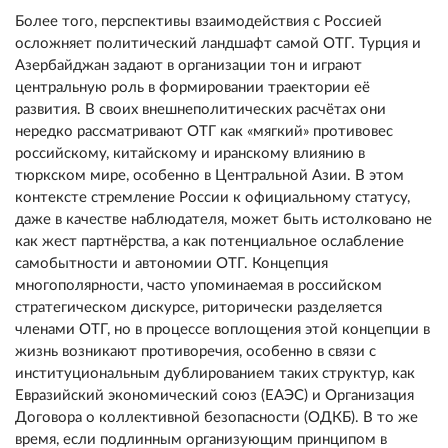
Более того, перспективы взаимодействия с Россией
осложняет политический ландшафт самой ОТГ. Турция и
Азербайджан задают в организации тон и играют
центральную роль в формировании траектории её
развития. В своих внешнеполитических расчётах они
нередко рассматривают OTГ как «мягкий» противовес
российскому, китайскому и иранскому влиянию в
тюркском мире, особенно в Центральной Азии. В этом
контексте стремление России к официальному статусу,
даже в качестве наблюдателя, может быть истолковано не
как жест партнёрства, а как потенциальное ослабление
самобытности и автономии OTГ. Концепция
многополярности, часто упоминаемая в российском
стратегическом дискурсе, риторически разделяется
членами ОТГ, но в процессе воплощения этой концепции в
жизнь возникают противоречия, особенно в связи с
институциональным дублированием таких структур, как
Евразийский экономический союз (ЕАЭС) и Организация
Договора о коллективной безопасности (ОДКБ). В то же
время, если подлинным организующим принципом в