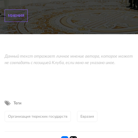
МНЕНИЯ
Данный текст отражает личное мнение автора, которое может
не совпадать с позицией Клуба, если явно не указано иное.
Теги
Организация тюркских государств
Евразия