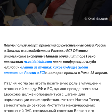
© Клуб «Валдай»
Какую пользу могут принести дружественные связи России
и Италии взаимодействию России и ЕС? Об этом
итальянские эксперты Натали Точчи и Этторе Греко
рассказали
ru.valdaiclub.com
после конференции клуба
«Валдай» «
Выйти из тупика: какое будущее ждёт
отношения России и ЕС?
», которая прошла в Риме 18 апреля.
Италия могла бы играть позитивную роль в улучшении
отношений между РФ и ЕС, однако прежде всего сам
Евросоюз должен определиться с шагами для
нормализации взаимодействия, считает Натали Точчи,
заместитель директора Института международных
отношений (IAI), специальный советник Верховного