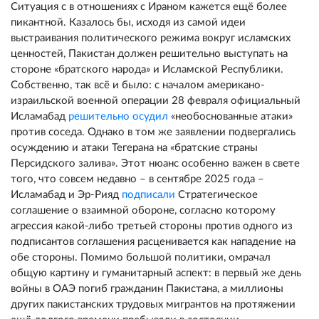
Ситуация с в отношениях с Ираном кажется ещё более
пикантной. Казалось бы, исходя из самой идеи
выстраивания политического режима вокруг исламских
ценностей, Пакистан должен решительно выступать на
стороне «братского народа» и Исламской Республики.
Собственно, так всё и было: с началом американо-
израильской военной операции 28 февраля официальный
Исламабад
решительно осудил
«необоснованные атаки»
против соседа. Однако в том же заявлении подвергались
осуждению и атаки Тегерана на «братские страны
Персидского залива». Этот нюанс особенно важен в свете
того, что совсем недавно – в сентябре 2025 года –
Исламабад и Эр-Рияд
подписали
Стратегическое
соглашение о взаимной обороне, согласно которому
агрессия какой-либо третьей стороны против одного из
подписантов соглашения расценивается как нападение на
обе стороны.
Помимо большой политики, омрачал
общую картину и гуманитарный аспект: в первый же день
войны в ОАЭ погиб гражданин Пакистана, а миллионы
других пакистанских трудовых мигрантов на протяжении