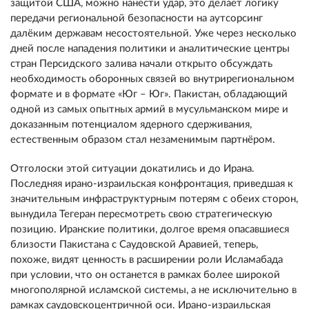
защитой США, можно нанести удар, это делает логику
передачи региональной безопасности на аутсорсинг
далёким державам несостоятельной. Уже через несколько
дней после нападения политики и аналитические центры
стран Персидского залива начали открыто обсуждать
необходимость оборонных связей во внутрирегиональном
формате и в формате «Юг – Юг». Пакистан, обладающий
одной из самых опытных армий в мусульманском мире и
доказанным потенциалом ядерного сдерживания,
естественным образом стал незаменимым партнёром.
Отголоски этой ситуации докатились и до Ирана.
Последняя ирано-израильская конфронтация, приведшая к
значительным инфраструктурным потерям с обеих сторон,
вынудила Тегеран пересмотреть свою стратегическую
позицию. Иранские политики, долгое время опасавшиеся
близости Пакистана с Саудовской Аравией, теперь,
похоже, видят ценность в расширении роли Исламабада
при условии, что он останется в рамках более широкой
многополярной исламской системы, а не исключительно в
рамках саудовскоцентричной оси. Ирано-израильская