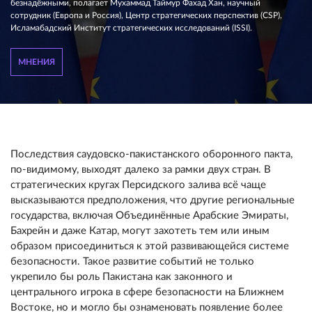
безнадёжными, полагает Мухаммад Таймур Фахад Хан, научный
сотрудник (Европа и Россия), Центр стратегических перспектив (CSP),
Исламабадский Институт стратегических исследований (ISSI).
МНЕНИЯ
Последствия саудовско-пакистанского оборонного пакта,
по-видимому, выходят далеко за рамки двух стран. В
стратегических кругах Персидского залива всё чаще
высказываются предположения, что другие региональные
государства, включая Объединённые Арабские Эмираты,
Бахрейн и даже Катар, могут захотеть тем или иным
образом присоединиться к этой развивающейся системе
безопасности. Такое развитие событий не только
укрепило бы роль Пакистана как законного и
центрального игрока в сфере безопасности на Ближнем
Востоке, но и могло бы ознаменовать появление более