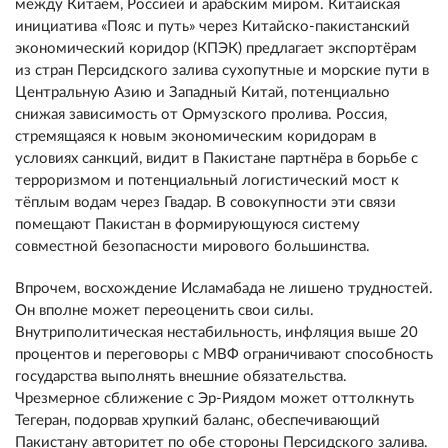
между Китаем, Россией и арабским миром. Китайская
инициатива «Пояс и путь» через Китайско-пакистанский
экономический коридор (КПЭК) предлагает экспортёрам
из стран Персидского залива сухопутные и морские пути в
Центральную Азию и Западный Китай, потенциально
снижая зависимость от Ормузского пролива. Россия,
стремящаяся к новым экономическим коридорам в
условиях санкций, видит в Пакистане партнёра в борьбе с
терроризмом и потенциальный логистический мост к
тёплым водам через Гвадар. В совокупности эти связи
помещают Пакистан в формирующуюся систему
совместной безопасности мирового большинства.
Впрочем, восхождение Исламабада не лишено трудностей.
Он вполне может переоценить свои силы.
Внутриполитическая нестабильность, инфляция выше 20
процентов и переговоры с МВФ ограничивают способность
государства выполнять внешние обязательства.
Чрезмерное сближение с Эр-Риядом может оттолкнуть
Тегеран, подорвав хрупкий баланс, обеспечивающий
Пакистану авторитет по обе стороны Персидского залива.