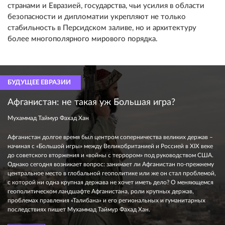
странами и Евразией, государства, чьи усилия в области
безопасности и дипломатии укрепляют не только
стабильность в Персидском заливе, но и архитектуру
более многополярного мирового порядка.
БУДУЩЕЕ ЕВРАЗИИ
Афганистан: не такая уж Большая игра?
Мухаммад Таймур Фахад Хан
Афганистан долгое время был центром соперничества великих держав –
начиная с «Большой игры» между Великобританией и Россией в XIX веке
до советского вторжения и «войны с террором» под руководством США.
Однако сегодня возникает вопрос: занимает ли Афганистан по-прежнему
центральное место в глобальной геополитике или же он стал проблемой,
с которой ни одна крупная держава не хочет иметь дело? О меняющемся
геополитическом ландшафте Афганистана, роли крупных держав,
проблемах правления «Талибана» и его региональных и гуманитарных
последствиях пишет Мухаммад Таймур Фахад Хан.