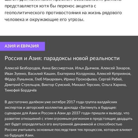
представляется хотя бы перенос акцента с
геополитического противостояния на жизнь рядового
человека и окружающие его угрозы.
АЗИЯ И ЕВРАЗИЯ
Россия и Азия: парадоксы новой реальности
Алексей Безбородов, Анна Бессмертная, Илья Дьячков, Алексей Захаров,
Иван Зуенко, Василий Кашин, Екатерина Колдунова, Алексей Куприянов,
Фёдор Лукьянов, Глеб Макаревич, Ирина Прокофьева, Сергей Рабей,
Дмитрий Стрельцов, Виктор Сумский, Михаил Терских, Ольга Харина,
Тимофей Бордачёв
В достаточно далёком уже октябре 2017 года группа валдайских
экспертов и авторский коллектив доклада «Заглянуть в будущее:
сценарии для Азии и России в Азии до 2037 года» пришли к выводу, что
развитие отношений с этим огромным регионом в предстоящие двадцать
лет будет определяться его внутренней динамикой и способностью
России учитывать основные последствия тех процессов, которые влияют
на будущее Азии.