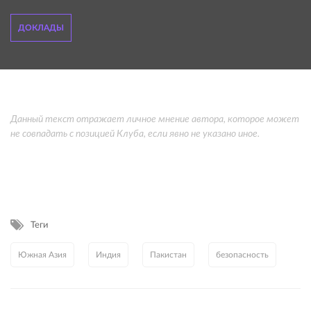
ДОКЛАДЫ
Данный текст отражает личное мнение автора, которое может
не совпадать с позицией Клуба, если явно не указано иное.
Теги
Южная Азия
Индия
Пакистан
безопасность