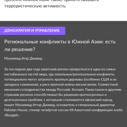
террористическую активность.
ДЕМОКРАТИЯ И УПРАВЛЕНИЕ
Региональные конфликты в Южной Азии: есть
ли решение?
Мухаммад Атар Джавед
За последние два года азиатский регион превратился в одну из самых
нестабильных частей мира, где локальные/региональные конфликты
потенциально могут затронуть крупные державы (особенно США и их
западных союзников), а риск крупной войны весьма велик. Совместный
механизм сотрудничества между Россией, Китаем, Пакистаном и другими
странами региона способствовал бы решению краткосрочных и
долгосрочных проблем, с которыми сталкивается афганский народ,
пишет Мухаммад Аттар Джавед, основатель и генеральный директор
Pakistan House, спикер четвёртой сессии XII Азиатской конференции клуба
«Валдай».