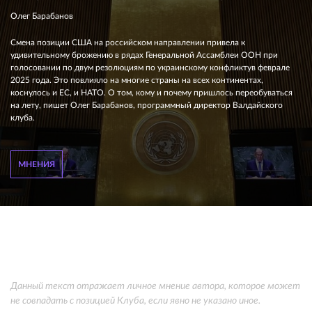
Олег Барабанов
Смена позиции США на российском направлении привела к
удивительному брожению в рядах Генеральной Ассамблеи ООН при
голосовании по двум резолюциям по украинскому конфликтув феврале
2025 года. Это повлияло на многие страны на всех континентах,
коснулось и ЕС, и НАТО. О том, кому и почему пришлось переобуваться
на лету, пишет Олег Барабанов, программный директор Валдайского
клуба.
МНЕНИЯ
Данный текст отражает личное мнение автора, которое может
не совпадать с позицией Клуба, если явно не указано иное.