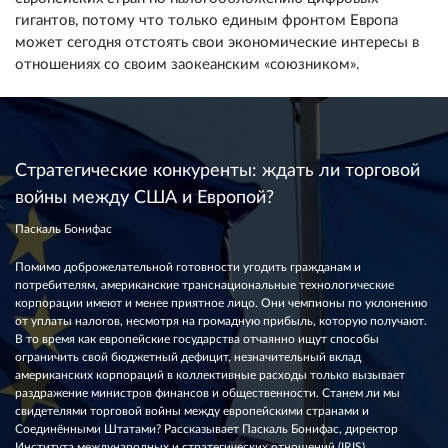
гигантов, потому что только единым фронтом Европа
может сегодня отстоять свои экономические интересы в
отношениях со своим заокеанским «союзником».
Стратегические конкуренты: ждать ли торговой
войны между США и Европой?
Паскаль Бонифас
Помимо доброжелательной готовности угодить гражданам и
потребителям, американские транснациональные технологические
корпорации имеют и менее приятное лицо. Они чемпионы по уклонению
от уплаты налогов, несмотря на громадную прибыль, которую получают.
В то время как европейские государства отчаянно ищут способы
ограничить свой бюджетный дефицит, незначительный вклад
американских корпораций в коллективные расходы только вызывает
раздражение министров финансов и общественности. Станем ли мы
свидетелями торговой войны между европейскими странами и
Соединёнными Штатами? Рассказывает Паскаль Бонифас, директор
Института международных и стратегических отношений (IRIS).