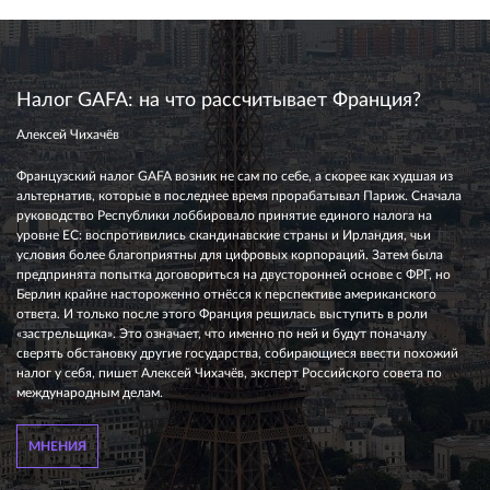
Налог GAFA: на что рассчитывает Франция?
Алексей Чихачёв
Французский налог GAFA возник не сам по себе, а скорее как худшая из
альтернатив, которые в последнее время прорабатывал Париж. Сначала
руководство Республики лоббировало принятие единого налога на
уровне ЕС: воспротивились скандинавские страны и Ирландия, чьи
условия более благоприятны для цифровых корпораций. Затем была
предпринята попытка договориться на двусторонней основе с ФРГ, но
Берлин крайне настороженно отнёсся к перспективе американского
ответа. И только после этого Франция решилась выступить в роли
«застрельщика». Это означает, что именно по ней и будут поначалу
сверять обстановку другие государства, собирающиеся ввести похожий
налог у себя, пишет Алексей Чихачёв, эксперт Российского совета по
международным делам.
МНЕНИЯ