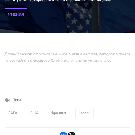
МНЕНИЯ
Данный текст отражает личное мнение автора, которое может
не совпадать с позицией Клуба, если явно не указано иное.
Теги
GAFA
США
Франция
налоги