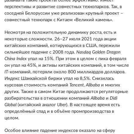
развивать такие проекты более эффективно. Имеет
перспективы и развитие совместных технопарков. Так, в
соседней Белоруссии уже реализован крупный проект –
совместный технопарк с Китаем «Великий камень».
Несмотря на положительную динамику роста, есть и
некоторые сложности. 26–27 июля 2021 года акции
китайских компаний, котирующихся в США, пережили
сильнейшее падение с 2008 года.
Nasdaq Golden Dragon
China Index
упал на 15%. При этом в целом с пика февраля
он упал на 45%, и активы китайских компаний, в том числе
IT
-компаний, потеряли около 800 миллиардов долларов.
Индекс Шанхайской биржи упал на 8,5%. Снизилась
курсовая стоимость компаний
Tencent
,
Alibaba
и многих
других. Также в самом Китае продолжаются регуляторные
разбирательства в отношении компаний
Alibaba
и
D
idi
Global
(китайский аналог
U
ber
).
В настоящее время есть
определённый спад и в объёме промпроизводства в
целом.
Особое влияние падение индексов оказало на сферу