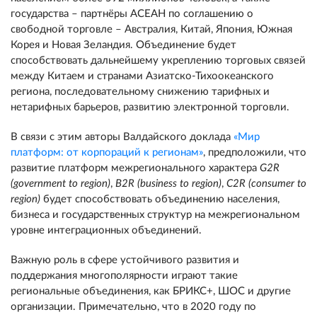
государства – партнёры АСЕАН по соглашению о
свободной торговле – Австралия, Китай, Япония, Южная
Корея и Новая Зеландия. Объединение будет
способствовать дальнейшему укреплению торговых связей
между Китаем и странами Азиатско-Тихоокеанского
региона, последовательному снижению тарифных и
нетарифных барьеров, развитию электронной торговли.
В связи с этим авторы Валдайского доклада
«Мир
платформ: от корпораций к регионам»
, предположили, что
развитие платформ межрегионального характера
G
2
R
(
government
to
region
)
,
B
2
R
(
business
to
region
)
,
С2
R
(
consumer
to
region
)
будет способствовать объединению населения,
бизнеса и государственных структур на межрегиональном
уровне интеграционных объединений.
Важную роль в сфере устойчивого развития и
поддержания многополярности играют такие
региональные объединения, как БРИКС+, ШОС и другие
организации. Примечательно, что в 2020 году по