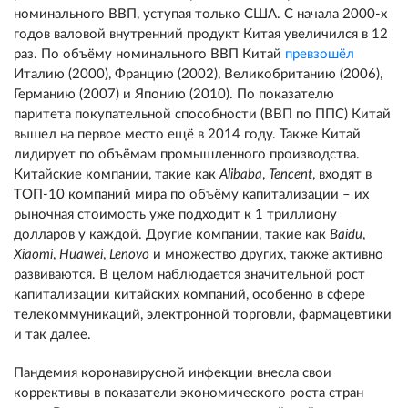
номинального ВВП, уступая только США. C начала 2000-х
годов валовой внутренний продукт Китая увеличился в 12
раз. По объёму номинального ВВП Китай
превзошёл
Италию (2000), Францию (2002), Великобританию (2006),
Германию (2007) и Японию (2010). По показателю
паритета покупательной способности (ВВП по ППС) Китай
вышел на первое место ещё в 2014 году. Также Китай
лидирует по объёмам промышленного производства.
Китайские компании, такие как
Alibaba
,
Tencent
, входят в
ТОП-10 компаний мира по объёму капитализации – их
рыночная стоимость уже подходит к 1 триллиону
долларов у каждой. Другие компании, такие как
Baidu
,
Xiaomi
,
Huawei
,
Lenovo
и множество других, также активно
развиваются. В целом наблюдается значительной рост
капитализации китайских компаний, особенно в сфере
телекоммуникаций, электронной торговли, фармацевтики
и так далее.
Пандемия коронавирусной инфекции внесла свои
коррективы в показатели экономического роста стран