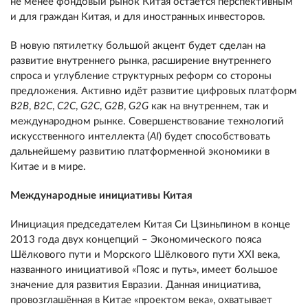
не менее фондовый рынок Китая остаётся перспективным
и для граждан Китая, и для иностранных инвесторов.
В новую пятилетку большой акцент будет сделан на
развитие внутреннего рынка, расширение внутреннего
спроса и углубление структурных реформ со стороны
предложения. Активно идёт развитие цифровых платформ
B
2
B
,
B
2
C
,
C
2
C
,
G
2
C
,
G
2
B
,
G
2
G
как на внутреннем, так и
международном рынке. Совершенствование технологий
искусственного интеллекта (
AI
) будет способствовать
дальнейшему развитию платформенной экономики в
Китае и в мире.
Международные инициативы Китая
Инициация председателем Китая Си Цзиньпином в конце
2013 года двух концепций – Экономического пояса
Шёлкового пути и Морского Шёлкового пути XXI века,
названного инициативой «Пояс и путь», имеет большое
значение для развития Евразии. Данная инициатива,
провозглашённая в Китае «проектом века», охватывает