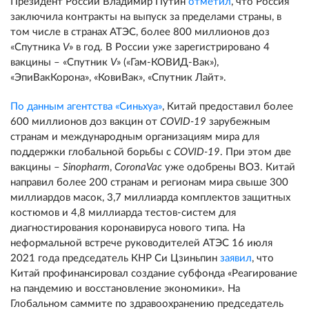
Президент России Владимир Путин
отметил
, что Россия
заключила контракты на выпуск за пределами страны, в
том числе в странах АТЭС, более 800 миллионов доз
«Спутника
V
» в год. В России уже зарегистрировано 4
вакцины – «Спутник
V
» («Гам-КОВИД-Вак»),
«ЭпиВакКорона», «КовиВак», «Спутник Лайт».
По данным агентства «Синьхуа»
, Китай предоставил более
600 миллионов доз вакцин от
COVID-19
зарубежным
странам и международным организациям мира для
поддержки глобальной борьбы с
COVID-19
. При этом две
вакцины –
Sinopharm
,
CoronaVac
уже одобрены ВОЗ. Китай
направил более 200 странам и регионам мира свыше 300
миллиардов масок, 3,7 миллиарда комплектов защитных
костюмов и 4,8 миллиарда тестов-систем для
диагностирования коронавируса нового типа. На
неформальной встрече руководителей АТЭС 16 июля
2021 года председатель КНР Си Цзиньпин
заявил
, что
Китай профинансировал создание субфонда «Реагирование
на пандемию и восстановление экономики». На
Глобальном саммите по здравоохранению председатель