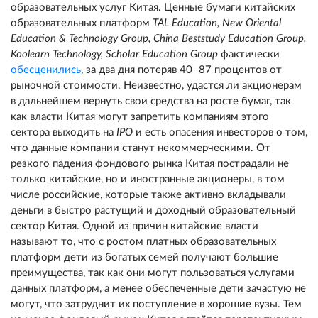
образовательных услуг Китая. Ценные бумаги китайских
образовательных платформ
TAL
Education
,
New
Oriental
Education
&
Technology
Group
,
China
Beststudy
Education
Group
,
Koolearn
Technology
,
Scholar
Education
Group
фактически
обесценились
, за два дня потеряв 40–87 процентов от
рыночной стоимости. Неизвестно, удастся ли акционерам
в дальнейшем вернуть свои средства на росте бумаг, так
как власти Китая могут запретить компаниям этого
сектора выходить на
IPO
и есть опасения инвесторов о том,
что данные компании станут некоммерческими. От
резкого падения фондового рынка Китая пострадали не
только китайские, но и иностранные акционеры, в том
числе российские, которые также активно вкладывали
деньги в быстро растущий и доходный образовательный
сектор Китая. Одной из причин китайские власти
называют то, что с ростом платных образовательных
платформ дети из богатых семей получают большие
преимущества, так как они могут пользоваться услугами
данных платформ, а менее обеспеченные дети зачастую не
могут, что затруднит их поступление в хорошие вузы. Тем