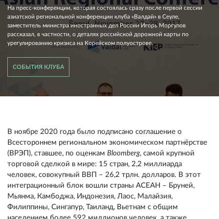
На пресс-конференции, которая состоялась сразу после первой сессии
азиатской региональной конференции клуба «Валдай» в Сеуле,
заместитель министра иностранных дел России Игорь Моргулов
рассказал, в частности, о деталях российской дорожной карты по
урегулированию кризиса на Корейском полуострове.
СОБЫТИЯ КЛУБА
В ноябре 2020 года было подписано соглашение о
Всестороннем региональном экономическом партнёрстве
(ВРЭП), ставшее, по оценкам
Bloomberg
, самой крупной
торговой сделкой в мире: 15 стран, 2,2 миллиарда
человек, совокупный ВВП – 26,2 трлн. долларов. В этот
интеграционный блок вошли страны АСЕАН – Бруней,
Мьянма, Камбоджа, Индонезия, Лаос, Малайзия,
Филиппины, Сингапур, Таиланд, Вьетнам с общим
населением более 592 миллионов человек, а также