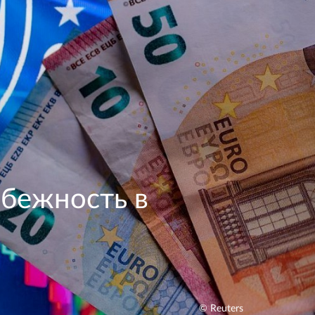
збежность в
© Reuters