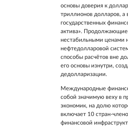
основы доверия к долла
триллионов долларов, а
государственных финансо
актива». Продолжающие
нестабильными ценами н
нефтедолларовой систем
способы расчётов вне д
его основы изнутри, соз
дедолларизации.
Международные финансо
собой значимую веху в 
экономик, на долю котор
включает 10 стран-члено
финансовой инфраструкт