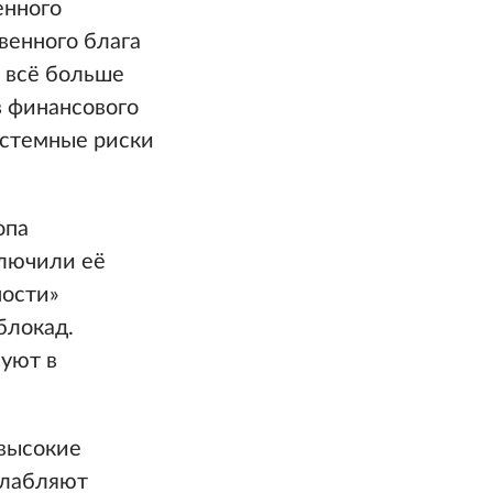
енного
венного блага
 всё больше
в финансового
истемные риски
опа
ключили её
ности»
блокад.
вуют в
 высокие
слабляют