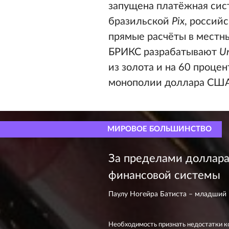
запущена платёжная сис
бразильской
Pix
, россий
прямые расчёты в местн
БРИКС разрабатывают
Un
из золота и на 60 процен
монополии доллара США
МИРОВОЕ БОЛЬШИНСТВО
За пределами доллар
финансовой системы
Паулу Ногейра Батиста – младший
Необходимость признать недостатки 