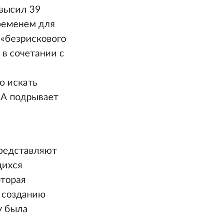
евысил 39
ременем для
 «безрискового
в сочетании с
о искать
ША подрывает
редставляют
щихся
оторая
у созданию
у была