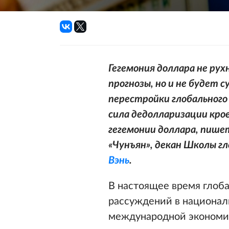
Гегемония доллара не ру
прогнозы, но и не будет 
перестройки глобального
сила дедолларизации кро
гегемонии доллара, пише
«Чунъян», декан Школы г
Вэнь
.
В настоящее время глоб
рассуждений в национал
международной экономич