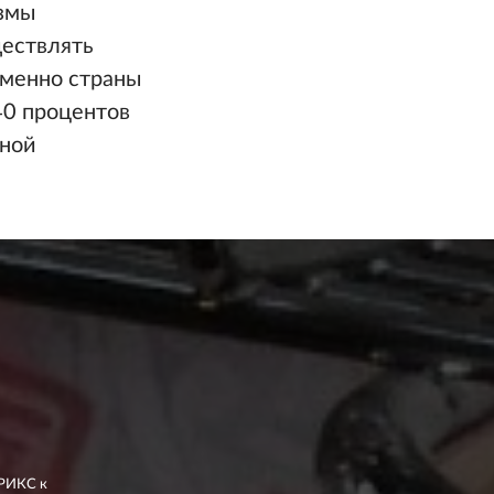
измы
ществлять
еменно страны
40 процентов
вной
БРИКС к