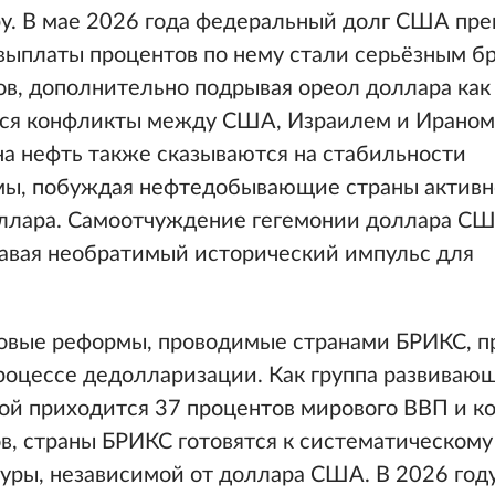
ру. В мае 2026 года федеральный долг США пр
 выплаты процентов по нему стали серьёзным б
в, дополнительно подрывая ореол доллара как
ся конфликты между США, Израилем и Ираном 
а нефть также сказываются на стабильности
ы, побуждая нефтедобывающие страны активн
оллара. Самоотчуждение гегемонии доллара С
давая необратимый исторический импульс для
вые реформы, проводимые странами БРИКС, п
процессе дедолларизации. Как группа развиваю
ой приходится 37 процентов мирового ВВП и к
в, страны БРИКС готовятся к систематическом
уры, независимой от доллара США. В 2026 год