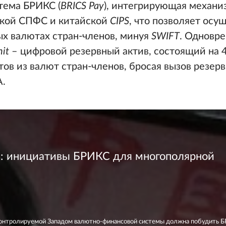
тема БРИКС (
BRICS
Pay
), интегрирующая механ
ской СПФС и китайской
CIPS
, что позволяет осу
ых валютах стран-членов, минуя
SWIFT
. Одновр
it
– цифровой резервный актив, состоящий на 
тов из валют стран-членов, бросая вызов резер
.
а: инициативы БРИКС для многополярной
контролируемой Западом валютно-финансовой системы должна побудить 