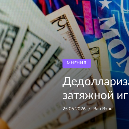
МНЕНИЯ
Дедоллариза
затяжной иг
25.06.2026
Ван Вэнь