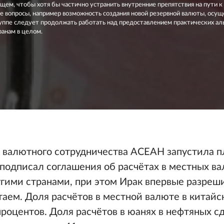
щем, чтобы хотя бы частично устранить внутренние препятствия на пути к
е вопросы, например возможность создания новой резервной валюты, осу
руппе следует продолжать работать над предоставлением практических ал
ранам в целом.
 валютного сотрудничества АСЕАН запустила пл
подписал соглашения об расчётах в местных ва
гими странами, при этом Ирак впервые разреш
таем. Доля расчётов в местной валюте в китай
роцентов. Доля расчётов в юанях в нефтяных с