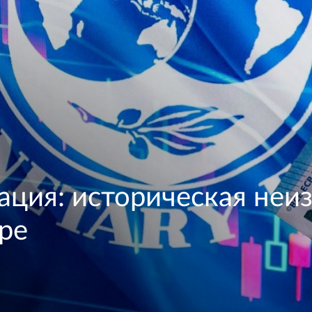
ция: историческая неи
ре