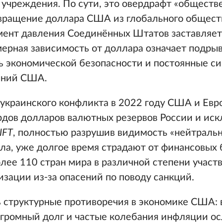
 учреждения. По сути, это овердрафт «обществ
евращение доллара США из глобального общест
мент давления Соединённых Штатов заставляет
змерная зависимость от доллара означает подры
ть экономической безопасности и постоянные с
ений США.
-украинского конфликта в 2022 году США и Евр
дов долларов валютных резервов России и ис
IFT
, полностью разрушив видимость «нейтраль
ла, уже долгое время страдают от финансовых 
лее 110 стран мира в различной степени участ
зации из-за опасений по поводу санкций.
 структурные противоречия в экономике США:
громный долг и частые колебания инфляции о