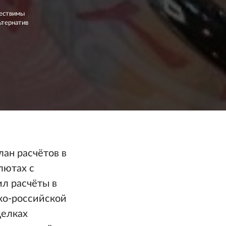
ществимы
ьтернатив
ан расчётов в
лютах с
ил расчёты в
ско-российской
делках