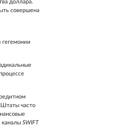
тва доллара.
быть совершена
й гегемонии
радикальные
 процессе
кредитном
 Штаты часто
инансовые
я каналы
SWIFT