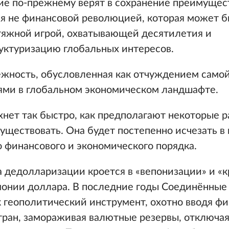
ие по-прежнему верят в сохранение преимущес
я не финансовой революцией, которая может 
затяжной игрой, охватывающей десятилетия и
ктуризацию глобальных интересов.
ежность, обусловленная как отчуждением само
иями в глобальном экономическом ландшафте.
хнет так быстро, как предполагают некоторые 
 существовать. Она будет постепенно исчезать в
 финансового и экономического порядка.
 дедолларизации кроется в «вепонизации» и «
монии доллара. В последние годы Соединённые
к геополитический инструмент, охотно вводя ф
стран, замораживая валютные резервы, отключа