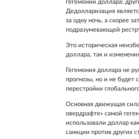
гегемонии доллара; друг
Дедолларизация являетс
за одну ночь, а скорее 
подразумевающей рестру
Это историческая неизб
доллара, так и изменен
Гегемония доллара не ру
прогнозы, но и не будет
перестройки глобального
Основная движущая сила
овердрафте» самой геге
использовали доллар ка
санкции против других 