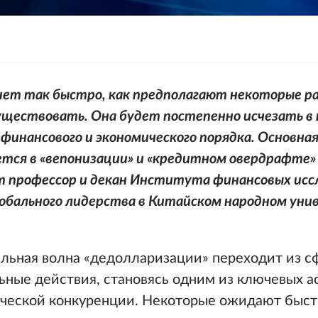
хнет так быстро, как предполагают некоторые р
существовать. Она будет постепенно исчезать в
 финансового и экономического порядка. Основн
ется в «вепонизации» и «кредитном овердрафте»
т профессор и декан Института финансовых исс
лобального лидерства в Китайском народном ун
альная волна «дедолларизации» переходит из с
ьные действия, становясь одним из ключевых а
еской конкуренции. Некоторые ожидают быстр