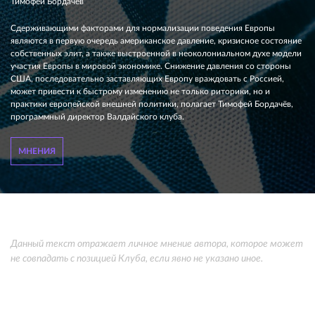
Тимофей Бордачёв
Сдерживающими факторами для нормализации поведения Европы
являются в первую очередь американское давление, кризисное состояние
собственных элит, а также выстроенной в неоколониальном духе модели
участия Европы в мировой экономике. Снижение давления со стороны
США, последовательно заставляющих Европу враждовать с Россией,
может привести к быстрому изменению не только риторики, но и
практики европейской внешней политики, полагает Тимофей Бордачёв,
программный директор Валдайского клуба.
МНЕНИЯ
Данный текст отражает личное мнение автора, которое может
не совпадать с позицией Клуба, если явно не указано иное.