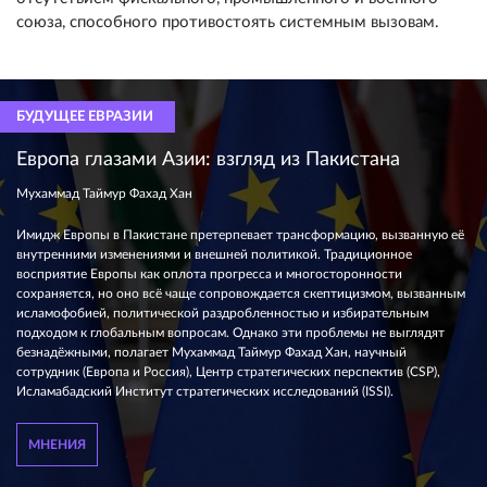
союза, способного противостоять системным вызовам.
БУДУЩЕЕ ЕВРАЗИИ
Европа глазами Азии: взгляд из Пакистана
Мухаммад Таймур Фахад Хан
Имидж Европы в Пакистане претерпевает трансформацию, вызванную её
внутренними изменениями и внешней политикой. Традиционное
восприятие Европы как оплота прогресса и многосторонности
сохраняется, но оно всё чаще сопровождается скептицизмом, вызванным
исламофобией, политической раздробленностью и избирательным
подходом к глобальным вопросам. Однако эти проблемы не выглядят
безнадёжными, полагает Мухаммад Таймур Фахад Хан, научный
сотрудник (Европа и Россия), Центр стратегических перспектив (CSP),
Исламабадский Институт стратегических исследований (ISSI).
МНЕНИЯ