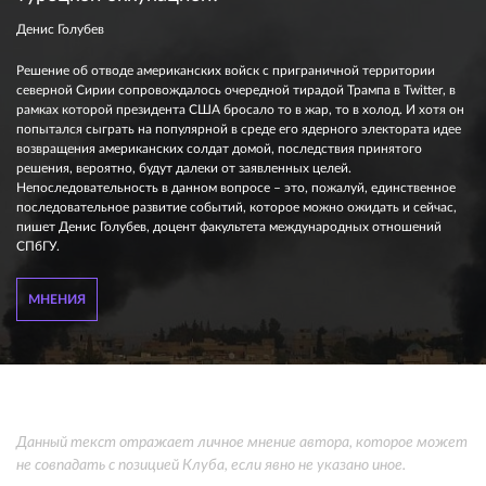
Денис Голубев
Решение об отводе американских войск с приграничной территории
северной Сирии сопровождалось очередной тирадой Трампа в Twitter, в
рамках которой президента США бросало то в жар, то в холод. И хотя он
попытался сыграть на популярной в среде его ядерного электората идее
возвращения американских солдат домой, последствия принятого
решения, вероятно, будут далеки от заявленных целей.
Непоследовательность в данном вопросе – это, пожалуй, единственное
последовательное развитие событий, которое можно ожидать и сейчас,
пишет Денис Голубев, доцент факультета международных отношений
СПбГУ.
МНЕНИЯ
Данный текст отражает личное мнение автора, которое может
не совпадать с позицией Клуба, если явно не указано иное.