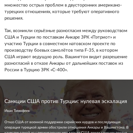
множество острых проблем в двусторонних американо-
турецких отношениях, которые требуют оперативного
решения.
Так, возникли серьёзные разногласия между руководством
США и Турции по поставкам Анкаре ЗРК «Пэтриот» и
участию Турции в совместном натовском проекте по
производству боевых самолётов типа F-35, в котором
США играют ведущую роль. Вашингтон видит разрешение
разногласий в отказе Анкары от дальнейших поставок из
России в Турцию ЗРК «С-400».
Санкции США против Турции: нулевая эскалация
Иван Тимофеев
Отказ США от военной поддержки сирийских курдов и последующая
операция турецкой армии обострили отношения Анкары и Вашингтона. В
качестве одной из сдерживающих мер власти США ввели санкции против