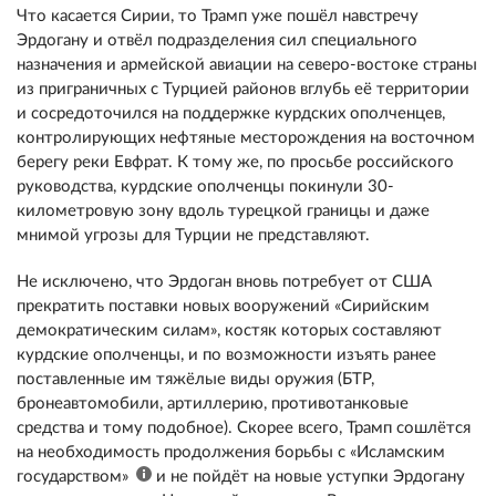
Что касается Сирии, то Трамп уже пошёл навстречу
Эрдогану и отвёл подразделения сил специального
назначения и армейской авиации на северо-востоке страны
из приграничных с Турцией районов вглубь её территории
и сосредоточился на поддержке курдских ополченцев,
контролирующих нефтяные месторождения на восточном
берегу реки Евфрат. К тому же, по просьбе российского
руководства, курдские ополченцы покинули 30-
километровую зону вдоль турецкой границы и даже
мнимой угрозы для Турции не представляют.
Не исключено, что Эрдоган вновь потребует от США
прекратить поставки новых вооружений «Сирийским
демократическим силам», костяк которых составляют
курдские ополченцы, и по возможности изъять ранее
поставленные им тяжёлые виды оружия (БТР,
бронеавтомобили, артиллерию, противотанковые
средства и тому подобное). Скорее всего, Трамп сошлётся
на необходимость продолжения борьбы с «Исламским
государством»
и не пойдёт на новые уступки Эрдогану