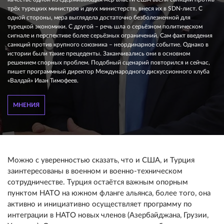
трёх турецких министров и двух министерств, внеся их в SDN-лист. С
одной стороны, мера выглядела достаточно безболезненной для
турецкой экономики. С другой – речь шла о серьёзном политическом
сигнале и перспективе более серьёзных ограничений. Сам факт введения
санкций против крупного союзника – неординарное событие. Однако в
истории были такие прецеденты. Заканчивались они в основном
решением спорных проблем. Подобный сценарий повторился и сейчас,
пишет программный директор Международного дискуссионного клуба
«Валдай» Иван Тимофеев.
МНЕНИЯ
Можно с уверенностью сказать, что и США, и Турция
заинтересованы в военном и военно-техническом
сотрудничестве. Турция остаётся важным опорным
пунктом НАТО на южном фланге альянса, более того, она
активно и инициативно осуществляет программу по
интеграции в НАТО новых членов (Азербайджана, Грузии,