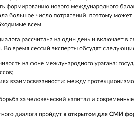
ть формированию нового международного балан
ала большое число потрясений, поэтому может
бходимые всем.
иалога рассчитана на один день и включает в с
и. Во время сессий эксперты обсудят следующи
ивость на фоне международного урагана: госуд
ссов;
виях взаимосвязанности: между протекционизмо
орьба за человеческий капитал и современные
тного диалога пройдут
в открытом для СМИ фо