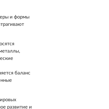
феры и формы
атрагивают
осятся
 металлы,
ческие
няется баланс
ённые
мировых
ное развитие и