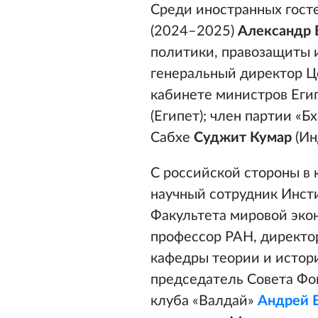
Среди иностранных гост
(2024–2025)
Александр
политики, правозащиты 
генеральный директор Ц
кабинете министров Еги
(Египет); член партии «
Сабхе
Суджит Кумар
(Ин
С российской стороны в 
научный сотрудник Инст
Факультета мировой эк
профессор РАН, директо
кафедры теории и исто
председатель Совета Фо
клуба «Валдай»
Андрей