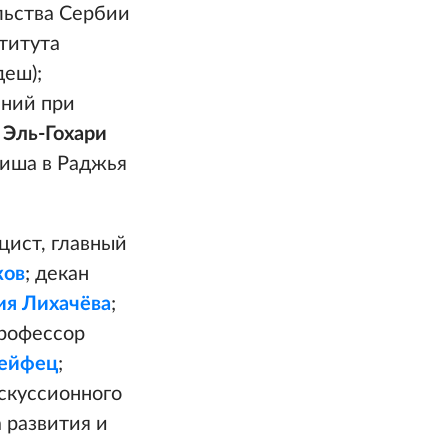
льства Сербии
титута
деш);
ений при
 Эль-Гохари
диша в Раджья
цист, главный
ков
; декан
ия Лихачёва
;
профессор
Хейфец
;
скуссионного
 развития и