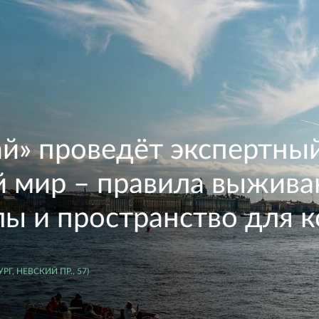
й» проведёт экспертный
 мир – правила выжива
ы и пространство для 
Г, НЕВСКИЙ ПР., 57)