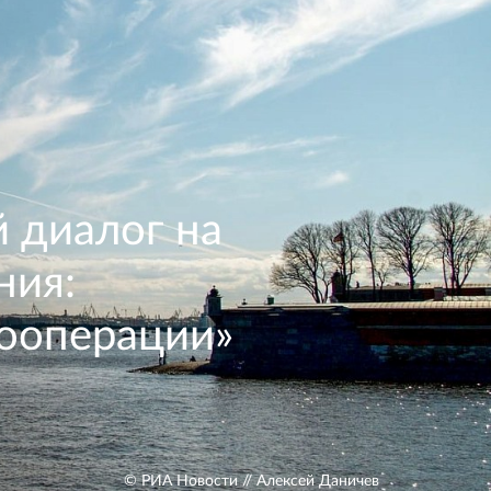
 диалог на
ния:
кооперации»
© РИА Новости // Алексей Даничев