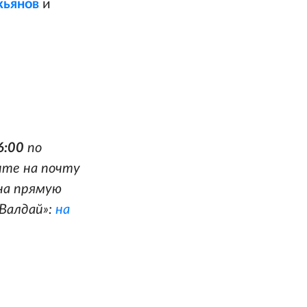
кьянов
и
6:00
по
ите на почту
 на прямую
Валдай»:
на