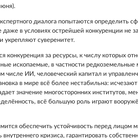
юня).
экспертного диалога попытаются определить с
е даже в условиях острейшей конкуренции не з
и укрепляют суверенитет.
ся конкуренция за ресурсы, к числу которых отн
зные ископаемые, в частности редкоземельные
ом числе ИИ, человеческий капитал и управлен
ановка в мире всё более нестабильна: исчезают
дает значение многосторонних институтов, ме
ределённость, всё большую роль играют вооруж
емится обеспечить устойчивость перед лицом 
ь внутреннего кризиса, гарантировать собствен