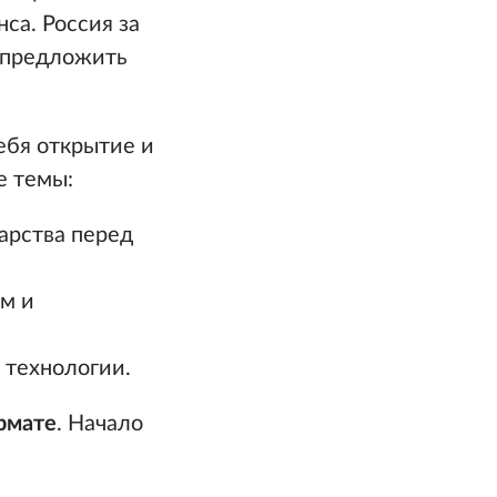
са. Россия за
 предложить
ебя открытие и
е темы:
арства перед
м и
 технологии.
рмате
. Начало