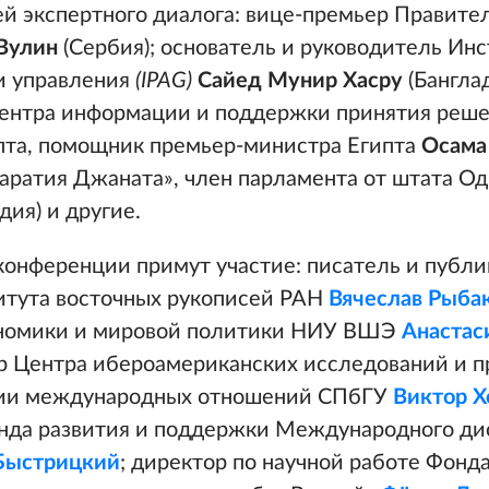
ей экспертного диалога: вице-премьер Правите
 Вулин
(Сербия); основатель и руководитель Инс
и управления
(IPAG)
Сайед Мунир Хасру
(Бангла
ентра информации и поддержки принятия реш
пта, помощник премьер-министра Египта
Осама
Бхаратия Джаната», член парламента от штата О
дия) и другие.
конференции примут участие: писатель и публи
итута восточных рукописей РАН
Вячеслав Рыба
ономики и мировой политики НИУ ВШЭ
Анастас
р Центра ибероамериканских исследований и 
рии международных отношений СПбГУ
Виктор 
нда развития и поддержки Международного ди
Быстрицкий
; директор по научной работе Фонда