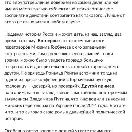
это злоупотребление доверием на самом деле или же
имело место только субъективно-психологическое
восприятие действий контрагента как такового. Лучше от
этого не становится в любом случае.
Недавняя история России может дать, на наш взгляд, два
примера этому.
Во-первых,
это конечные итоги
переговоров Михаила Горбачёва с его западными
контрагентами. Там вполне явственно с нашей точки
зрения, можно было увидеть гораздо большую
открытость и доверительность с одной стороны, чем с
другой. Не зря ведь Рональд Рейган вспомнил тогда на
одной из пресс-конференций с Горбачёвым русскую
пословицу – «доверяй, но проверяй».
Другой пример
,
повторим, на наш взгляд, связан с настойчиво повторяемым
заявлением Владимира Путина, что «нас водили за нос» на
минских переговорах по Украине после 2014 года. В итоге,
и то, и то сыграло свою роль в дальнейшей политической
истории.
Особенно остро вопрос о полной утрате взаимного