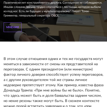
Практически нет конструктивного диалога. Соглашения не соблюдаются.
Иными словами, весьма трудно спускаться с лестницы, которую выбили
из-под ног. Есть ли будущее у мультилатерализма? Пишет Томас
Гремингер, генеральный секретарь ОБСЕ.
МНЕНИЯ
В этом случае отношения одних и тех же государств могут
меняться в зависимости от смены их представителей на
переговорах. С одним президентом (или министром)
фактор личного доверия способствует успеху переговоров,
а с другим руководителем той же страны личное
недоверие препятствует этому. Как пример, известна фраза
Дональда Трампа: «При мне войны бы не было». Понятно,
что здесь может быть и доля бахвальства задним числом,
но некие резоны также могут быть. В схожем контексте
можно порой встретить заявления и о том, что «при