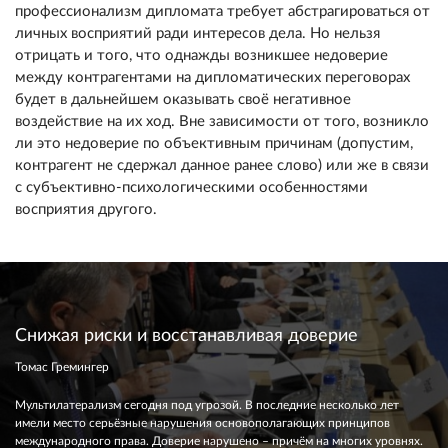
профессионализм дипломата требует абстрагироваться от
личных восприятий ради интересов дела. Но нельзя
отрицать и того, что однажды возникшее недоверие
между контрагентами на дипломатических переговорах
будет в дальнейшем оказывать своё негативное
воздействие на их ход. Вне зависимости от того, возникло
ли это недоверие по объективным причинам (допустим,
контрагент не сдержал данное ранее слово) или же в связи
с субъективно-психологическими особенностями
восприятия другого.
Снижая риски и восстанавливая доверие
Томас Гремингер
Мультилатерализм сегодня под угрозой. В последние несколько лет
имели место серьёзные нарушения основополагающих принципов
международного права. Доверие нарушено – причём на многих уровнях.