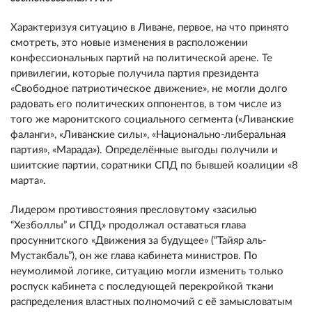
Характеризуя ситуацию в Ливане, первое, на что принято
смотреть, это новые изменения в расположении
конфессиональных партий на политической арене. Те
привилегии, которые получила партия президента
«Свободное патриотическое движение», не могли долго
радовать его политических оппонентов, в том числе из
того же маронитского социального сегмента («Ливанские
фаланги», «Ливанские силы», «Национально-либеральная
партия», «Марада»). Определённые выгоды получили и
шиитские партии, соратники СПД по бывшей коалиции «8
марта».
Лидером противостояния пресловутому «засилью
“Хезболлы” и СПД» продолжал оставаться глава
просуннитского «Движения за будущее» (“Тайяр аль-
Мустакбаль”), он же глава кабинета министров. По
неумолимой логике, ситуацию могли изменить только
роспуск кабинета с последующей перекройкой ткани
распределения властных полномочий с её замысловатым