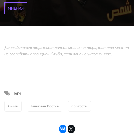
МНЕНИЯ
Данный текст отражает личное мнение автора, которое может
не совпадать с позицией Клуба, если явно не указано иное.
Теги
Ливан
Ближний Восток
протесты