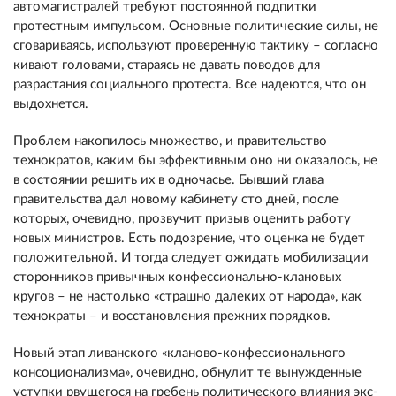
автомагистралей требуют постоянной подпитки
протестным импульсом. Основные политические силы, не
сговариваясь, используют проверенную тактику – согласно
кивают головами, стараясь не давать поводов для
разрастания социального протеста. Все надеются, что он
выдохнется.
Проблем накопилось множество, и правительство
технократов, каким бы эффективным оно ни оказалось, не
в состоянии решить их в одночасье. Бывший глава
правительства дал новому кабинету сто дней, после
которых, очевидно, прозвучит призыв оценить работу
новых министров. Есть подозрение, что оценка не будет
положительной. И тогда следует ожидать мобилизации
сторонников привычных конфессионально-клановых
кругов – не настолько «страшно далеких от народа», как
технократы – и восстановления прежних порядков.
Новый этап ливанского «кланово-конфессионального
консоционализма», очевидно, обнулит те вынужденные
уступки рвущегося на гребень политического влияния экс-