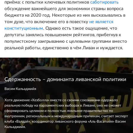
приёма: с попытки ключевых политиков
саботировать
обсуждение важнейшего для экономики страны вопроса
бюджета на 2020 год. Некоторые из них высказывались в
том духе, что включение его в повестку
не является
конституционным
. Однако есть такое ощущение, что
депутаты занялись повышением рейтингов, прибегнув к
популистскому заигрыванию с целевыми группами вместо
реальной работы, единственно в чём Ливан и нуждается.
Сдержанность – доминанта ливанской политики
Васим Кальаджийя
Хотя движение «Хезболла» вместе со своими союзниками одержало
реальную победу на парламентских выборах в Ливане, оно не сможет
сформировать целиком и полностью лояльное правительство по
внутренним, региональным и международным причинам, считает эксперт
клуба «Валдай», координатор ливанского форума «Аль-Васатыйя» Васим
Кальаджийя.