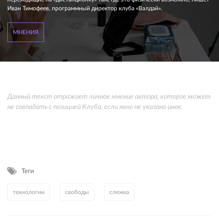
Иван Тимофеев, программный директор клуба «Валдай».
МНЕНИЯ
Данный текст отражает личное мнение автора, которое может
не совпадать с позицией Клуба, если явно не указано иное.
Теги
технологии
свободы
слежка