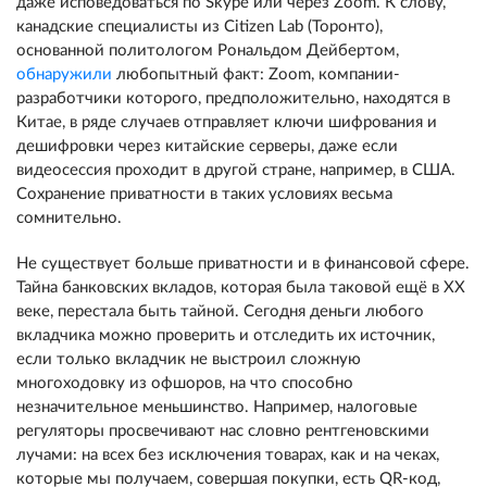
даже исповедоваться по Skype или через Zoom. К слову,
канадские специалисты из Citizen Lab (Торонто),
основанной политологом Рональдом Дейбертом,
обнаружили
любопытный факт: Zoom, компании-
разработчики которого, предположительно, находятся в
Китае, в ряде случаев отправляет ключи шифрования и
дешифровки через китайские серверы, даже если
видеосессия проходит в другой стране, например, в США.
Сохранение приватности в таких условиях весьма
сомнительно.
Не существует больше приватности и в финансовой сфере.
Тайна банковских вкладов, которая была таковой ещё в ХХ
веке, перестала быть тайной. Сегодня деньги любого
вкладчика можно проверить и отследить их источник,
если только вкладчик не выстроил сложную
многоходовку из офшоров, на что способно
незначительное меньшинство. Например, налоговые
регуляторы просвечивают нас словно рентгеновскими
лучами: на всех без исключения товарах, как и на чеках,
которые мы получаем, совершая покупки, есть QR-код,