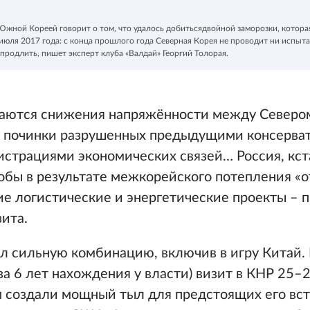
жной Кореей говорит о том, что удалось добитьсядвойной заморозки, котор
 июля 2017 года: с конца прошлого года Северная Корея не проводит ни испыт
я продлить, пишет эксперт клуба «Валдай» Георгий Толорая.
саются снижения напряжённости между Северо
, починки разрушенных предыдущими консерв
трациями экономических связей… Россия, кст
тобы в результате межкорейского потепления «о
е логистические и энергетические проекты – 
ита.
л сильную комбинацию, включив в игру Китай. 
а 6 лет нахождения у власти) визит в КНР 25–2
м создали мощный тыл для предстоящих его вст