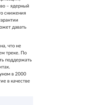
иво – ядерный
го снижения
гарантии
ожет давать
а, что не
м треке. По
сть поддержать
итах.
уном в 2000
тие в качестве