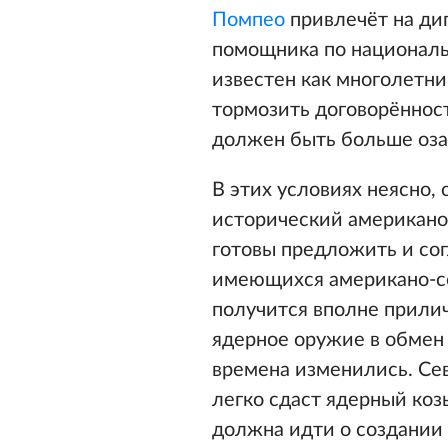
Помпео
привлечёт на дип
помощника по националь
известен как многолетн
тормозить договорённост
должен быть больше оз
В этих условиях неясно, 
исторический американо
готовы предложить и сог
имеющихся американо-се
получится вполне прилич
ядерное оружие в обмен 
времена изменились. Сев
легко сдаст ядерный коз
должна идти о создании