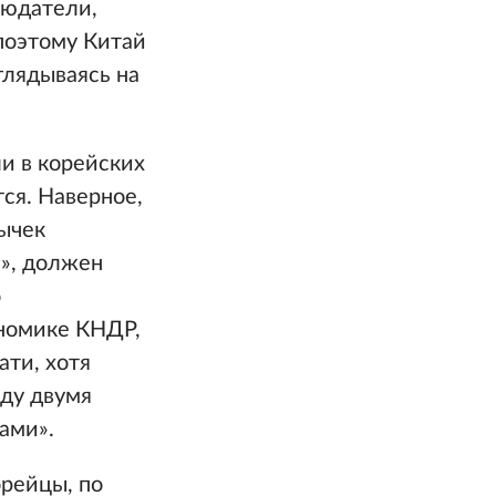
людатели,
поэтому Китай
глядываясь на
и в корейских
тся. Наверное,
вычек
а», должен
о
ономике КНДР,
ати, хотя
жду двумя
ами».
орейцы, по