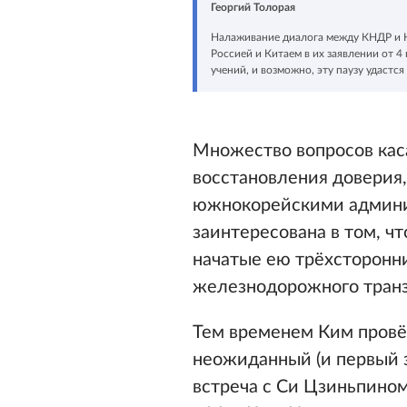
Георгий Толорая
Налаживание диалога между КНДР и Ю
Россией и Китаем в их заявлении от 4
учений, и возможно, эту паузу удастс
Множество вопросов ка
восстановления доверия
южнокорейскими админис
заинтересована в том, ч
начатые ею трёхсторонни
железнодорожного транз
Тем временем Ким провё
неожиданный (и первый з
встреча с Си Цзиньпино