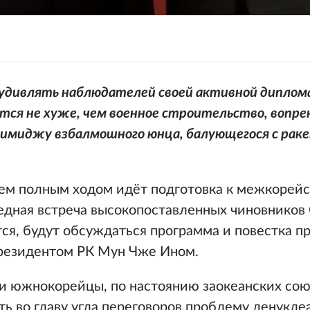
удивлять наблюдателей своей активной диплом
ётся не хуже, чем военное строительство, вопре
 имиджу взбалмошного юнца, балующегося с рак
ем полным ходом идёт подготовка к межкорейс
едная встреча высокопоставленных чиновников 
тся, будут обсуждаться программа и повестка п
президентом РК Мун Чже Ином.
ли южнокорейцы, по настоянию заокеанских сою
ть во главу угла переговоров проблему денукле