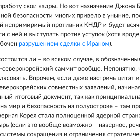
работу свои кадры. Но вот назначение Джона Б
ной безопасности многих привело в уныние, по
ий непримиримый противник КНДР и будет всяч
и с ней и выступать против уступок (хотя вроде
абочен
разрушением сделки с Ираном
).
состоится ли – во всяком случае, в обозначенны
-северокорейский саммит вообще. Непонятно, 
ласовать. Впрочем, если даже настричь цитат и
верокорейских совместных заявлений, начиная 
ный итоговый документ, так как принципиальна
на мир и безопасность на полуострове – там пр
ерная Корея стала полноценной ядерной страно
ырь (если это вообще возможно – наверное, реч
 системы сокращения и ограничения стратегиче