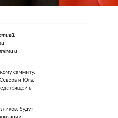
атией.
ки
етами и
кому саммиту.
Севера и Юга,
редстоящей в
зников, будут
аризации,