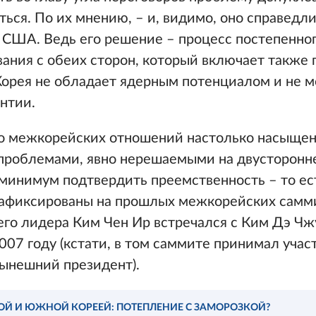
ться. По их мнению, – и, видимо, оно справедл
с США. Ведь его решение – процесс постепенно
ания с обеих сторон, который включает также 
Корея не обладает ядерным потенциалом и не м
антии.
но межкорейских отношений настолько насыщенн
 проблемами, явно нерешаемыми на двусторонне
 минимум подтвердить преемственность – то е
зафиксированы на прошлых межкорейских самм
го лидера Ким Чен Ир встречался с Ким Дэ Чж
007 году (кстати, в том саммите принимал учас
нынешний президент).
ОЙ И ЮЖНОЙ КОРЕЕЙ: ПОТЕПЛЕНИЕ С ЗАМОРОЗКОЙ?