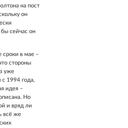
олтона на пост
скольку он
ески
 бы сейчас он
е сроки в мае –
что стороны
з уже
с 1994 года,
я идея –
описана. Но
й и вряд ли
ь всё же
ских