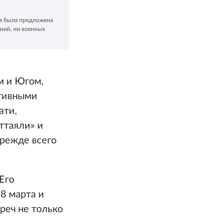
ая была предложена
аний, ни военных
м и Югом,
ативными
ати,
ттаяли» и
прежде всего
Его
8 марта и
реч не только