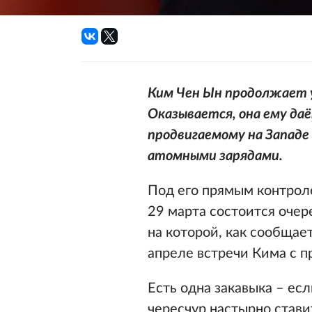
Ким Чен Ын продолжает 
Оказывается, она ему да
продвигаемому на Западе
атомными зарядами.
Под его прямым контрол
29 марта состоится очер
на которой, как сообщае
апреле встречи Кима с 
Есть одна закавыка – ес
чересчур настырно стави