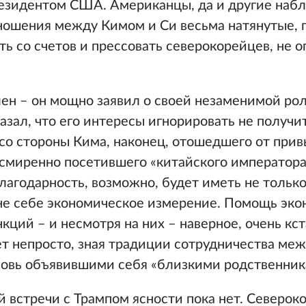
резидентом США. Американцы, да и другие наб
тношения между Кимом и Си весьма натянутые, 
ть со счетов и прессовать северокорейцев, не о
ен – он мощно заявил о своей незаменимой рол
азал, что его интересы игнорировать не получи
со стороны Кима, наконец, отошедшего от при
 смиренно посетившего «китайского император
благодарность, возможно, будет иметь не тольк
лне себе экономическое измерение. Помощь эк
ций – и несмотря на них – наверное, очень кст
т непросто, зная традиции сотрудничества ме
новь объявившими себя «близкими родственник
 встречи с Трампом ясности пока нет. Северок