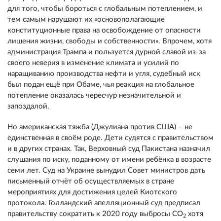
для того, чтобы бороться с глобальным потеплением, и
тем самым нарушают их «основополагающие
конституционные права на освобождение от опасности
лишения жизни, свободы и собственности». Впрочем, хотя
администрация Трампа и пользуется дурной славой из-за
своего неверия в изменение климата и усилий по
наращиванию производства нефти и угля, судебный иск
был подан ещё при Обаме, чья реакция на глобальное
потепление оказалась чересчур незначительной и
запоздалой.
Но американская тяжба (Джулиана против США) – не
единственная в своём роде. Дети судятся с правительством
и в других странах. Так, Верховный суд Пакистана назначил
слушания по иску, поданному от имени ребёнка в возрасте
семи лет. Суд на Украине вынудил Совет министров дать
письменный отчёт об осуществляемых в стране
мероприятиях для достижения целей Киотского
протокола. Голландский апелляционный суд предписал
правительству сократить к 2020 году выбросы СО
хотя
2