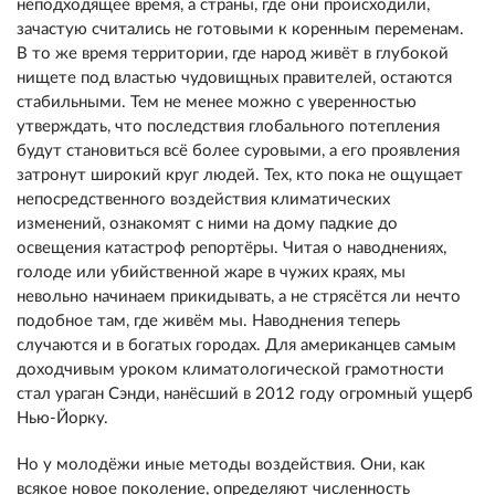
неподходящее время, а страны, где они происходили,
зачастую считались не готовыми к коренным переменам.
В то же время территории, где народ живёт в глубокой
нищете под властью чудовищных правителей, остаются
стабильными. Тем не менее можно с уверенностью
утверждать, что последствия глобального потепления
будут становиться всё более суровыми, а его проявления
затронут широкий круг людей. Тех, кто пока не ощущает
непосредственного воздействия климатических
изменений, ознакомят с ними на дому падкие до
освещения катастроф репортёры. Читая о наводнениях,
голоде или убийственной жаре в чужих краях, мы
невольно начинаем прикидывать, а не стрясётся ли нечто
подобное там, где живём мы. Наводнения теперь
случаются и в богатых городах. Для американцев самым
доходчивым уроком климатологической грамотности
стал ураган Сэнди, нанёсший в 2012 году огромный ущерб
Нью-Йорку.
Но у молодёжи иные методы воздействия. Они, как
всякое новое поколение, определяют численность