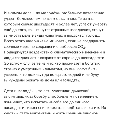
И в самом деле – по молодёжи глобальное потепление
ударит больнее, чем по всем остальным. Те из нас,
которым сейчас шестьдесят и более лет, успеют умереть
ещё до того, как начнутся страшные наводнения, станут
вымирать целые виды животных и воцарится голод…
Всего этого наверняка не миновать, если не предпринять
срочные меры по сокращению выбросов СО
.
2
Подвергнутся воздействию климатических изменений и
люди средних лет в возрасте от сорока до шестидесяти
(во всяком случае те из них, кто проживает в богатых
странах с умеренным климатом), но они могут быть
уверены, что доживут до конца своих дней и не будут
вынуждены бежать из дома или голодать.
Дети и молодёжь, то есть участники движений,
выступающих за борьбу с глобальным потеплением,
понимают, что испытать на себе все до единого
последствия изменения климата придётся как раз им. Их
участь – стать мигрантами и жить среди миллионов