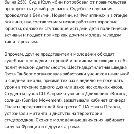
бы на 25%. Суд в Колумбии потребовал от правительства
предпринять целый ряд шагов. Судебные слушания
проводятся в Бельгии, Норвегии, на Филиппинах и в Уганде.
Конечно, над составлением исков работают взрослые
юристы, однако выступающие истцами дети политически
активны и подают пример как другим молодым людям,
так и взрослым.
Впрочем, другие представители молодёжи обходят
судебные площадки стороной и целиком посвящают себя
политической деятельности. Шестнадцатилетняя шведка
Грета Танберг организовала забастовки учеников начальной
и средней школы, призвав тех раз в неделю не посещать
уроки в течение одного дня или даже нескольких часов.
Студенты вузов США, примкнувшие к Движению «Восход
солнца» (Sunrise Movement), захватывали кабинет спикера
Палаты представителей Конгресса США Нэнси Пелоси,
устраивали митинги и диспуты на территории
студгородков. Схожие молодёжные движения набирают
силу во Франции и в других странах.