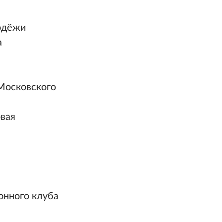
одёжи
а
Московского
вая
онного клуба