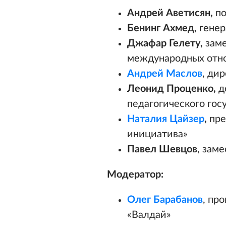
Андрей Аветисян,
по
Бенинг Ахмед,
гене
Джафар Гелету,
зам
международных отн
Андрей Маслов
, ди
Леонид Проценко,
д
педагогического гос
Наталия Цайзер
,
пре
инициатива»
Павел Шевцов
, зам
Модератор:
Олег Барабанов
, пр
«Валдай»