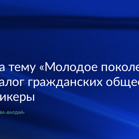
а тему «Молодое поколе
алог гражданских обще
пикеры
А «ВАЛДАЙ»