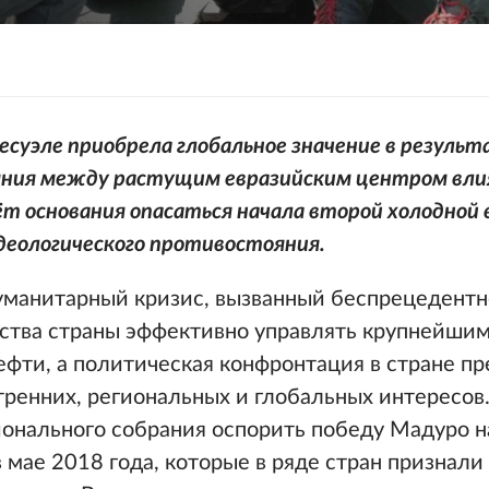
есуэле приобрела глобальное значение в резуль
ния между растущим евразийским центром вли
ёт основания опасаться начала второй холодной 
деологического противостояния.
уманитарный кризис, вызванный беспрецедент
ства страны эффективно управлять крупнейшим
фти, а политическая конфронтация в стране пр
тренних, региональных и глобальных интересов
ионального собрания оспорить победу Мадуро н
 мае 2018 года, которые в ряде стран признали