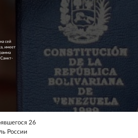
на сей
а, имеет
грамма
 Санкт-
оявшегося 26
ль России