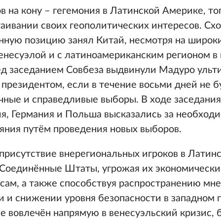
на кону – гегемония в Латинской Америке, тог
таивании своих геополитических интересов. Сх
енную позицию занял Китай, несмотря на широк
Венесуэлой и с латиноамериканским регионом в
ед заседанием Совбеза выдвинули Мадуро ульт
 президентом, если в течение восьми дней не б
чные и справедливые выборы. В ходе заседания
я, Германия и Польша высказались за необход
яния путём проведения новых выборов.
 присутствие внерегиональных игроков в Латин
 Соединённые Штаты, угрожая их экономически
сам, а также способствуя распространению мне
и и снижении уровня безопасности в западном 
е вовлечён напрямую в венесуэльский кризис, 