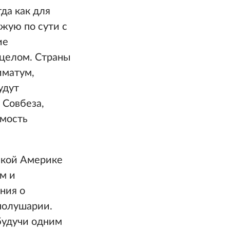
да как для
ожую по сути с
ие
 целом. Страны
иматум,
удут
 Совбеза,
имость
ской Америке
м и
ния о
полушарии.
будучи одним