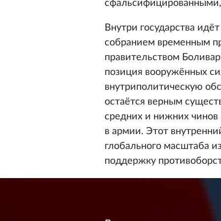
сфальсифицированными, 
Внутри государства идё
собранием временным пр
правительством Боливар
позиция вооружённых си
внутриполитическую обс
остаётся верным сущест
средних и нижних чинов 
в армии. Этот внутренн
глобального масштаба и
поддержку противоборс