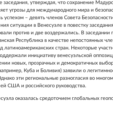
 заседания, утверждая, что сохранение Мадуро
яет угрозы для международного мира и безопа
сь успехом – девять членов Совета Безопасност
ния ситуации в Венесуэле в повестку заседания,
овали против и две воздержались. В заседании
нская Республика в качестве непостоянных чле
яд латиноамериканских стран. Некоторые участ
поддержали инициативу венесуэльской оппозиц
ении новых, прозрачных и демократичных выбор
(например, Куба и Боливия) заявили о легитимн
Однако эти региональные разногласия во много
ей США и российского руководства.
есуэла оказалась средоточием глобальных геоп