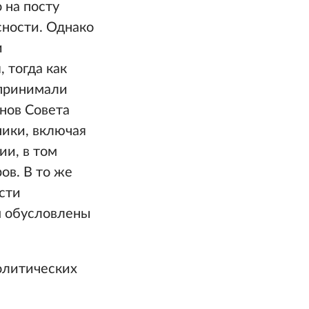
 на посту
сности. Однако
и
 тогда как
 принимали
нов Совета
ники, включая
ии, в том
ов. В то же
ости
м обусловлены
олитических