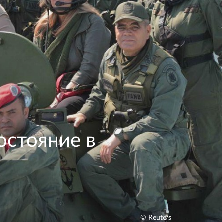
остояние в
© Reuters