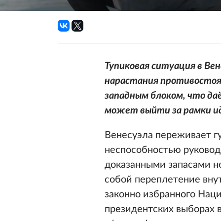
Тупиковая ситуация в Вен
нарастания противостоя
западным блоком, что да
может выйти за рамки и
Венесуэла переживает г
неспособностью руковод
доказанными запасами не
собой переплетение вну
законно избранного Нац
президентских выборах в