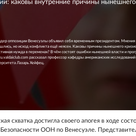
ии: каковы внутренние причины нынешнего
лидер оппозиции Венесуэлы объявил себя временным президентом. Мнения 
шлись, но исход конфликта ещё неясен. Каковы причины нынешнего кризис
ктивная нужда в переменах? В чём состоят ошибки нынешней власти и про
u.valdaiclub.com рассказал профессор кафедры американских исследований
ерситета Лазарь Хейфец.
кая схватка достигла своего апогея в ходе сост
а Безопасности ООН по Венесуэле. Представите