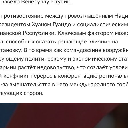
завело Венесуэлу в тупик.
т противостояние между провозглашённым Нац
езидентом Хуаном Гуайдо и социалистическим
ианской Республики. Ключевым фактором може
л, способных оказать решающее влияние на
тановку. В то время как командование вооружё
вующему политическому и экономическому стат
армии растёт недовольство, что создаёт услови
ий конфликт перерос в конфронтацию региональ
з-за вмешательства в него международного соо
твующих сторон.