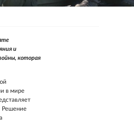
тате
яния и
войны, которая
ной
и в мире
едставляет
. Решение
а