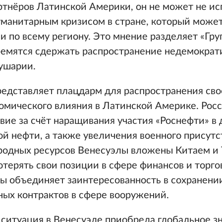
ртнёров Латинской Америки, он не может не и
гуманитарным кризисом в стране, который может
 по всему региону. Это мнение разделяет «Гру
ремятся сдержать распространение недемократ
ушарии.
редставляет плацдарм для распространения сво
омического влияния в Латинской Америке. Рос
вие за счёт наращивания участия «Роснефти» в
й нефти, а также увеличения военного присут
иродных ресурсов Венесуэлы вложены Китаем и 
отерять свои позиции в сфере финансов и торго
 объединяет заинтересованность в сохранени
ных контрактов в сфере вооружений.
 ситуация в Венесуэле приобрела глобальное з