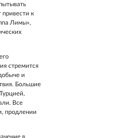
спытывать
 привести к
ппа Лимы»,
ических
его
сия стремится
 добыче и
ствия. Большие
Турцией,
вли. Все
и, продлении
начение в