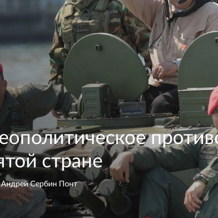
геополитическое против
ятой стране
,
Андрей Сербин Понт