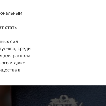
иональным
т стать
нных сил
ус-кво, среди
я для раскола
ного и даже
бщества в