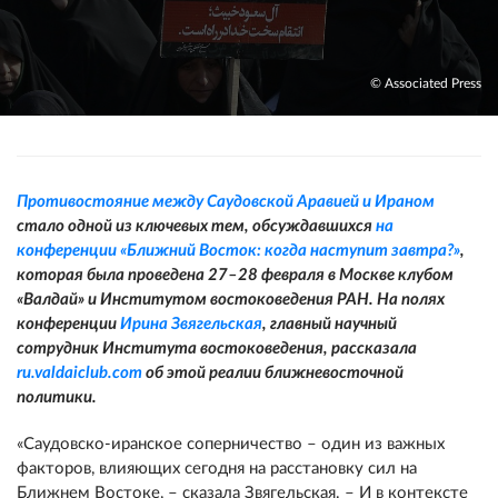
© Associated Press
Противостояние между Саудовской Аравией и Ираном
стало одной из ключевых тем, обсуждавшихся
на
конференции «Ближний Восток: когда наступит завтра?»
,
которая была проведена 27–28 февраля в Москве клубом
«Валдай» и Институтом востоковедения РАН. На полях
конференции
Ирина Звягельская
, главный научный
сотрудник Института востоковедения, рассказала
ru.valdaiclub.com
об этой реалии ближневосточной
политики.
«Саудовско-иранское соперничество – один из важных
факторов, влияющих сегодня на расстановку сил на
Ближнем Востоке, – сказала Звягельская. – И в контексте