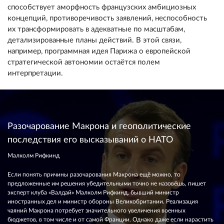
способствует аморфность французских амбициозных
концепций, противоречивость заявлений, неспособность
их трансформировать в адекватные по масштабам,
детализированные планы действий. В этой связи,
например, программная идея Парижа о европейской
стратегической автономии остаётся полем
интерпретации.
Разочарование Макрона и геополитические
последствия его высказываний о НАТО
Малколм Рифкинд
Если понять причины разочарования Макрона ещё можно, то
предложенные им решения убедительными точно не назовёшь, пишет
эксперт клуба «Валдай» Малколм Рифкинд, бывший министр
иностранных дел и министр обороны Великобритании. Реализация
чаяний Макрона потребует значительного увеличения военных
бюджетов, в том числе и от самой Франции. Однако даже если нарастить