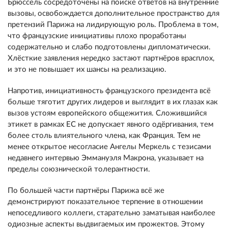
Брюссель сосредоточены на поиске ответов на внутренние
вызовы, освобождается дополнительное пространство для
претензий Парижа на лидирующую роль. Проблема в том,
что французские инициативы плохо проработаны
содержательно и слабо подготовлены дипломатически.
Хлёсткие заявления нередко застают партнёров врасплох,
и это не повышает их шансы на реализацию.
Напротив, инициативность французского президента всё
больше тяготит других лидеров и выглядит в их глазах как
вызов устоям европейского общежития. Сложившийся
этикет в рамках ЕС не допускает явного одёргивания, тем
более столь влиятельного члена, как Франция. Тем не
менее открытое несогласие Ангелы Меркель с тезисами
недавнего интервью Эммануэля Макрона, указывает на
пределы союзнической толерантности.
По большей части партнёры Парижа всё же
демонстрируют показательное терпение в отношении
непоседливого коллеги, старательно заматывая наиболее
одиозные аспекты выдвигаемых им прожектов. Этому