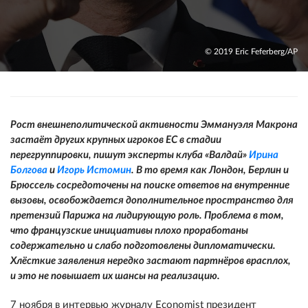
© 2019 Eric Feferberg/AP
Рост внешнеполитической активности Эммануэля Макрона
застаёт других крупных игроков ЕС в стадии
перегруппировки, пишут эксперты клуба «Валдай»
Ирина
Болгова
и
Игорь Истомин
. В то время как Лондон, Берлин и
Брюссель сосредоточены на поиске ответов на внутренние
вызовы, освобождается дополнительное пространство для
претензий Парижа на лидирующую роль. Проблема в том,
что французские инициативы плохо проработаны
содержательно и слабо подготовлены дипломатически.
Хлёсткие заявления нередко застают партнёров врасплох,
и это не повышает их шансы на реализацию.
7 ноября в интервью журналу Economist президент