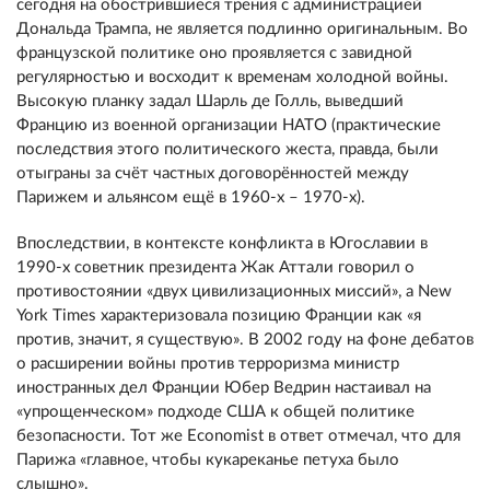
сегодня на обострившиеся трения с администрацией
Дональда Трампа, не является подлинно оригинальным. Во
французской политике оно проявляется с завидной
регулярностью и восходит к временам холодной войны.
Высокую планку задал Шарль де Голль, выведший
Францию из военной организации НАТО (практические
последствия этого политического жеста, правда, были
отыграны за счёт частных договорённостей между
Парижем и альянсом ещё в 1960-х – 1970-х).
Впоследствии, в контексте конфликта в Югославии в
1990-х советник президента Жак Аттали говорил о
противостоянии «двух цивилизационных миссий», а New
York Times характеризовала позицию Франции как «я
против, значит, я существую». В 2002 году на фоне дебатов
о расширении войны против терроризма министр
иностранных дел Франции Юбер Ведрин настаивал на
«упрощенческом» подходе США к общей политике
безопасности. Тот же Economist в ответ отмечал, что для
Парижа «главное, чтобы кукареканье петуха было
слышно».