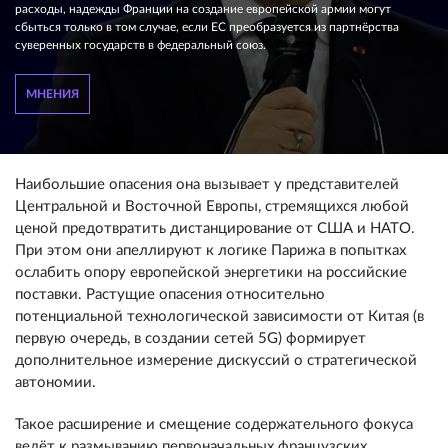
расходы, надежды Франции на создание европейской армии могут
сбыться только в том случае, если ЕС преобразуется из партнёрства
суверенных государств в федеральный союз.
МНЕНИЯ
Наибольшие опасения она вызывает у представителей
Центральной и Восточной Европы, стремящихся любой
ценой предотвратить дистанцирование от США и НАТО.
При этом они апеллируют к логике Парижа в попытках
ослабить опору европейской энергетики на российские
поставки. Растущие опасения относительно
потенциальной технологической зависимости от Китая (в
первую очередь, в создании сетей 5G) формирует
дополнительное измерение дискуссий о стратегической
автономии.
Такое расширение и смещение содержательного фокуса
ведёт к размыванию первоначальных французских