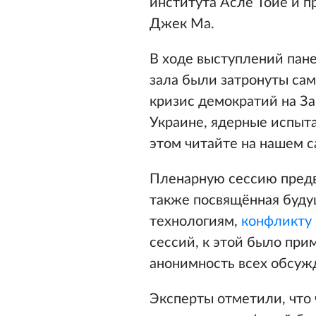
института Асле Тойе и п
Джек Ма.
В ходе выступлений пан
зала были затронуты са
кризис демократий на За
Украине, ядерные испыт
этом читайте на нашем 
Пленарную сессию предва
также посвящённая будущ
технологиям,
конфликту 
сессий, к этой было пр
анонимность всех обсуж
Эксперты отметили, что 