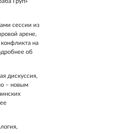
баба Груп»
ами сессии из
ровой арене,
 конфликта на
одробнее об
ая дискуссия,
но – новым
очинских
щее
логия,