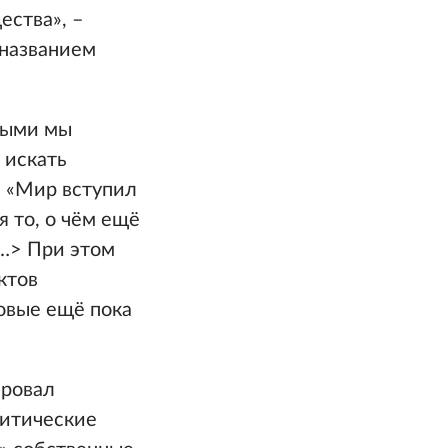
ества», –
 названием
орыми мы
 искать
. «Мир вступил
 то, о чём ещё
<…> При этом
ктов
новые ещё пока
ировал
литические