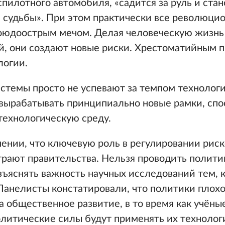
пилотного автомобиля, «садится за руль и стан
 судьбы». При этом практически все революци
оюдоострым мечом. Делая человеческую жизнь
й, они создают новые риски. Хрестоматийным 
логии.
стемы просто не успевают за темпом технолог
вырабатывать принципиально новые рамки, сп
ехнологическую среду.
ении, что ключевую роль в регулировании риско
рают правительства. Нельзя проводить политик
азъяснять важность научных исследований тем, 
Панелисты констатировали, что политики плох
а общественное развитие, в то время как учёны
олитические силы будут применять их технолог