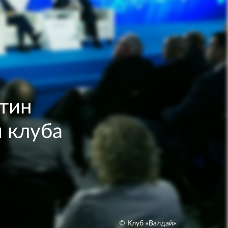
утин
я клуба
© Клуб «Валдай»