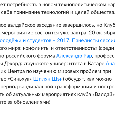
ует потребность в новом технополитическом на
 себе понимание технологий и целей общества
ное валдайское заседание завершилось, но Клу
мероприятие состоится уже завтра, 20 октябр
олодёжи и студентов – 2017
.
Панелисты сесси
го мира: конфликты и ответственность» (среди
но-российского форума
Александр Рар
, профес
ы Джорджтаунского университета в Катаре
Ана
ник Центра по изучению мировых проблем при
тве «Синьхуа»
Шилян Шэн
) обсудят, как можно
 период кардинальной трансформации и постро
ать об актуальных мероприятиях клуба «Валдай
ите за обновлениями!