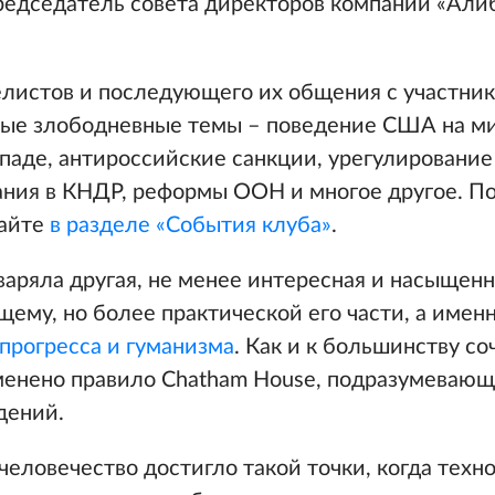
редседатель совета директоров компании «Али
елистов и последующего их общения с участник
мые злободневные темы – поведение США на ми
паде, антироссийские санкции, урегулирование
ания в КНДР, реформы ООН и многое другое. П
сайте
в разделе «События клуба»
.
ряла другая, не менее интересная и насыщенн
ему, но более практической его части, а имен
прогресса и гуманизма
. Как и к большинству с
именено правило Chatham House, подразумеваю
дений.
человечество достигло такой точки, когда техно