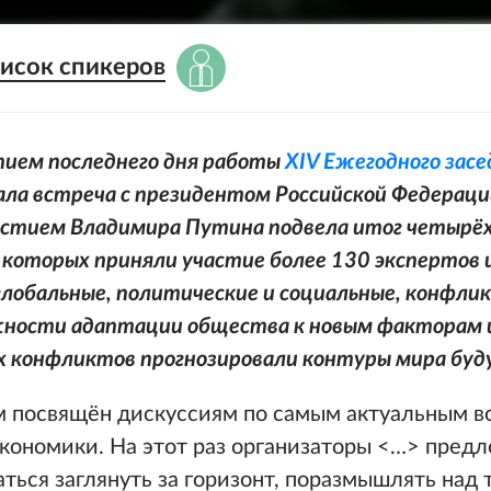
исок спикеров
ием последнего дня работы
XIV Ежегодного засе
тала встреча с президентом Российской Федераци
частием Владимира Путина подвела итог четыр
в которых приняли участие более 130 экспертов 
глобальные, политические и социальные, конфли
жности адаптации общества к новым факторам и
х конфликтов прогнозировали контуры мира буд
м посвящён дискуссиям по самым актуальным в
экономики. На этот раз организаторы <…> пред
ться заглянуть за горизонт, поразмышлять над 