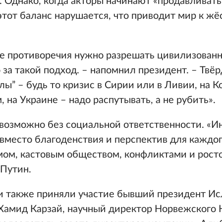
. Однако, когда акторы начинают «продавливат
тот баланс нарушается, что приводит мир к жё
е противоречия нужно разрешать цивилизованн
 за такой подход. – напомнил президент. – Твё
ы” – будь то кризис в Сирии или в Ливии, на 
 на Украине – надо распутывать, а не рубить».
возможно без социальной ответственности. «И
 вместо благоденствия и перспектив для каждо
мом, кастовым обществом, конфликтами и рост
 Путин.
ии также приняли участие бывший президент И
Хамид Карзай, научный директор Норвежского 