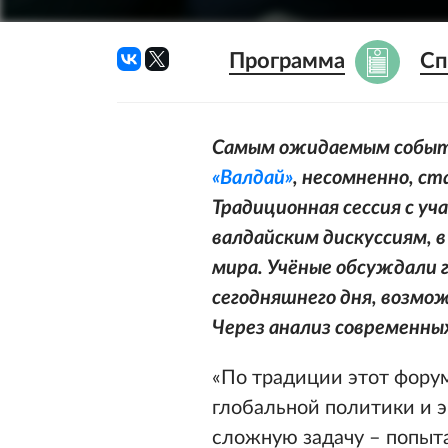
Программа
Сп
Самым ожидаемым событ
«Валдай»
, несомненно, с
Традиционная сессия с у
валдайским дискуссиям, 
мира. Учёные обсуждали 
сегодняшнего дня, возмо
Через анализ современны
«По традиции этот фору
глобальной политики и 
сложную задачу – попыта