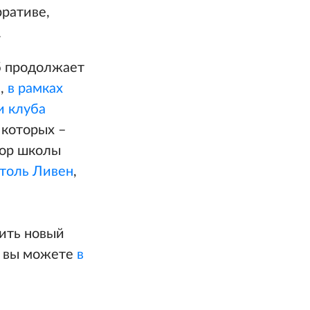
рративе,
.
б продолжает
я,
в рамках
и клуба
 которых –
сор школы
толь Ливен
,
ить новый
» вы можете
в