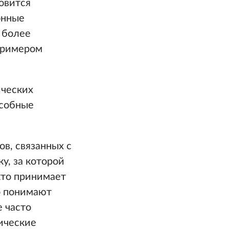
овится
онные
 более
примером
ических
особные
в, связанных с
у, за которой
кто принимает
о понимают
е часто
ические