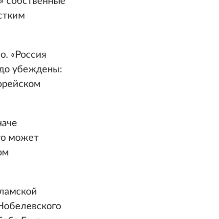
ь» собственные
стким
о. «Россия
рдо убеждены:
Корейском
наче
го может
ом
сламской
Нобелевского