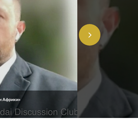
 и Африки»
Андрей Маслов © Клуб «