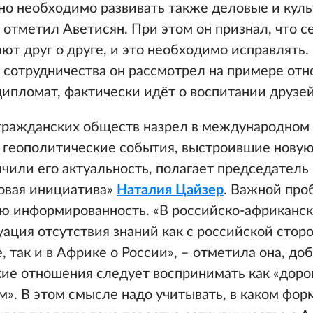
но необходимо развивать также деловые и куль
 отметил Аветисян. При этом он признал, что с
ют друг о друге, и это необходимо исправлять
 сотрудничества он рассмотрел на примере от
 дипломат, фактически идёт о воспитании друзей
гражданских обществ назрел в международном
а геополитические события, выстроившие нову
чили его актуальность, полагает председатель
овая инициатива»
Наталия Цайзер
. Важной про
ю информированность. «В российско-африканск
уация отсутствия знаний как с российской стор
 так и в Африке о России», – отметила она, доб
ие отношения следует воспринимать как «дорог
». В этом смысле надо учитывать, в каком фор