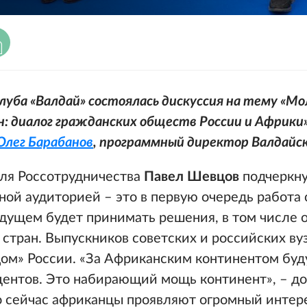
луба «Валдай» состоялась дискуссия на тему «М
н: диалог гражданских обществ России и Африки»
Олег Барабанов
, программный директор
Валдайс
ля Россотрудничества
Павел Шевцов
подчеркну
ной аудиторией – это в первую очередь работа
дущем будет принимать решения, в том числе 
стран. Выпускников советских и российских ву
дом» России. «За Африканским континентом буд
оцентов. Это набирающий мощь континент», – д
о сейчас африканцы проявляют огромный интер