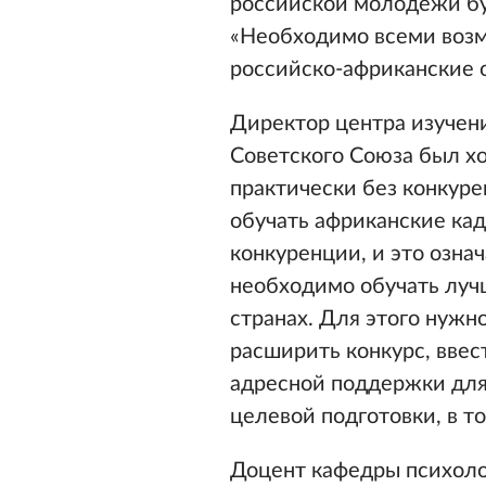
российской молодёжи бу
«Необходимо всеми воз
российско-африканские о
Директор центра изуче
Советского Союза был х
практически без конкурен
обучать африканские кад
конкуренции, и это озна
необходимо обучать лучш
странах. Для этого нужн
расширить конкурс, вве
адресной поддержки для
целевой подготовки, в т
Доцент кафедры психоло