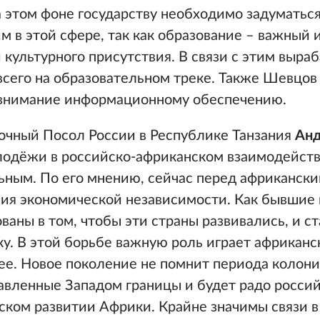
а этом фоне государству необходимо задуматься
 в этой сфере, так как образование – важный 
 культурного присутствия. В связи с этим выра
сего на образовательном треке. Также Шевцов
 внимание информационному обеспечению.
чный Посол России в Республике Танзания
Анд
олодёжи в российско-африканском взаимодейст
ьным. По его мнению, сейчас перед африканск
ния экономической независимости. Как бывшие
ваны в том, чтобы эти страны развивались, и с
ку. В этой борьбе важную роль играет африкан
ее. Новое поколение не помнит периода колон
тавленные Западом границы и будет радо росси
ском развитии Африки. Крайне значимы связи в