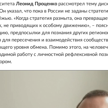
рситета
Леонид Проценко
рассмотрел тему диск
Он
указал, что пока в России не заданы стратег
жью. «Когда стратегия размыта, она превращае
к, не приводящих к особому движению», –
пояс
цию, предпосылки для познания других регионо
я для пересечения и взаимодействия сообществ
щего уровня обмена. Помимо этого, на челове
одимой работу с личностной рефлексивной пози
ором.