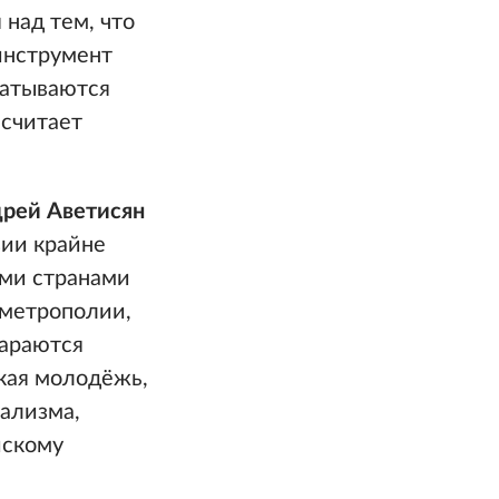
 над тем, что
инструмент
батываются
 считает
рей Аветисян
вии крайне
ими странами
 метрополии,
тараются
ская молодёжь,
иализма,
йскому