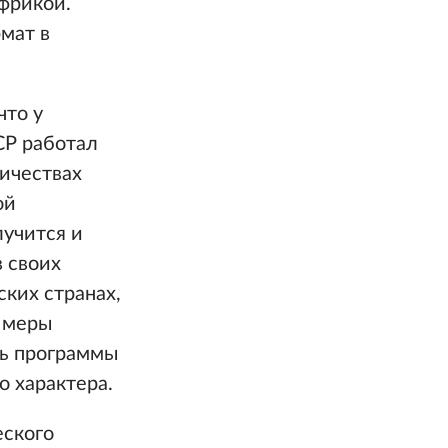
фрикой.
мат в
что у
СР работал
личествах
ой
лучится и
в своих
ских странах,
 меры
ть программы
о характера.
еского