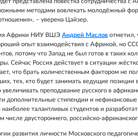
дет представлена повестка сотрудничества с А
можными методами вовлекать молодёжный фор
тношения», – уверена Цайзер.
ния Африки НИУ ВШЭ
Андрей Маслов
отметил, 
ороший опыт взаимодействия с Африкой, но СС
тов, потому что Запад не был готов в таких ко
ры. Сейчас Россия действует в ситуации жёстк
чает, что брать количественным фактором не по
их, тех, кто будет занимать ведущие позиции 
о увеличивать преподавание русского в африкан
сти дополнительные стипендии и нефинансовые
 наиболее талантливых студентов и разработа
ом числе двустороннего, российско-африканског
гии развития личности Московского педагогич