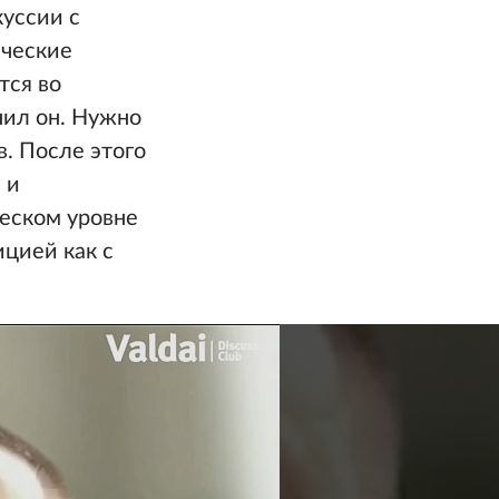
уссии с
ические
тся во
нил он. Нужно
в. После этого
 и
ческом уровне
цией как с