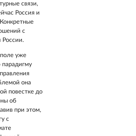
турные связи,
ейчас Россия и
. Конкретные
ношений с
 России.
 поле уже
ю парадигму
 правления
блемой она
ой повестке до
оны об
авив при этом,
у с
мате