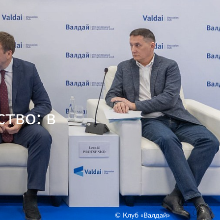
тво: в
© Клуб «Валдай»