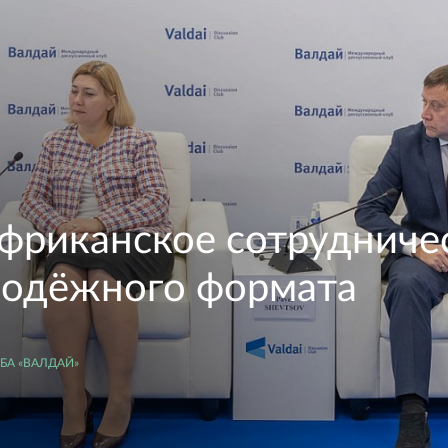
фриканское сотрудничес
лодёжного формата
А «ВАЛДАЙ»