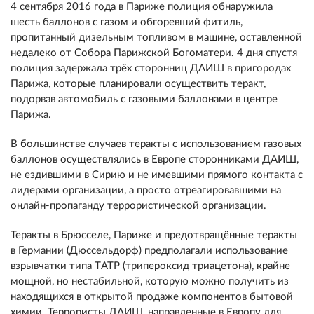
4 сентября 2016 года в Париже полиция обнаружила
шесть баллонов с газом и обгоревший фитиль,
пропитанный дизельным топливом в машине, оставленной
недалеко от Собора Парижской Богоматери. 4 дня спустя
полиция задержала трёх сторонниц ДАИШ в пригородах
Парижа, которые планировали осуществить теракт,
подорвав автомобиль с газовыми баллонами в центре
Парижа.
В большинстве случаев теракты с использованием газовых
баллонов осуществлялись в Европе сторонниками ДАИШ,
не ездившими в Сирию и не имевшими прямого контакта с
лидерами организации, а просто отреагировавшими на
онлайн-пропаганду террористической организации.
Теракты в Брюсселе, Париже и предотвращённые теракты
в Германии (Дюссельдорф) предполагали использование
взрывчатки типа TАТР (трипероксид триацетона), крайне
мощной, но нестабильной, которую можно получить из
находящихся в открытой продаже компонентов бытовой
химии. Террористы ДАИШ, направленные в Европу для