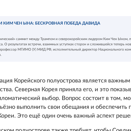
И КИМ ЧЕН ЫНА: БЕСКРОВНАЯ ПОБЕДА ДАВИДА
орический» саммит между Трампом и северокорейским лидером Ким Чен Ыном,
а. О результатах встречи, взаимных уступках сторон и сложившейся теперь но
ал профессор МГИМО (У) МИД РФ, исполнительный директор Национального ком
.
ация Корейского полуострова является важным
ва. Северная Корея приняла его, и это показыв
ломатический выбор. Вопрос состоит в том, мо
ёзно выполнить свои обещания и обеспечить 
Кореи. Это ещё один очень важный аспект реш
йском полуострове также требует, чтобы Соед