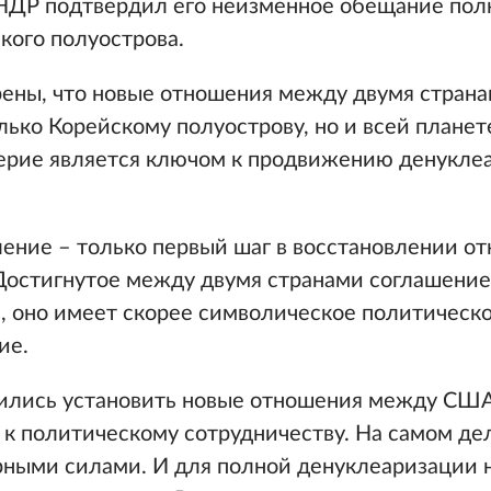
КНДР подтвердил его неизменное обещание пол
кого полуострова.
рены, что новые отношения между двумя страна
лько Корейскому полуострову, но и всей планет
верие является ключом к продвижению денукле
ление – только первый шаг в восстановлении о
Достигнутое между двумя странами соглашение
, оно имеет скорее символическое политическо
ие.
рились установить новые отношения между СШ
 к политическому сотрудничеству. На самом де
рными силами. И для полной денуклеаризации 