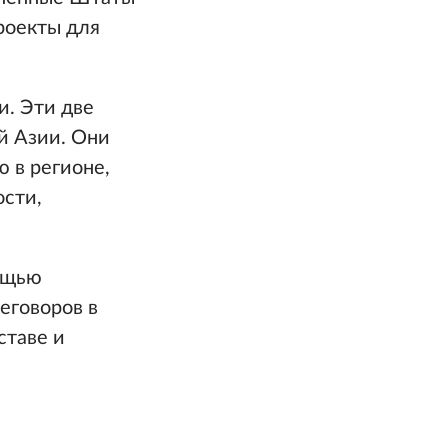
роекты для
и. Эти две
й Азии. Они
 в регионе,
ости,
ощью
еговоров в
ставе и