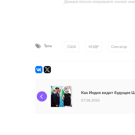
Данный текст отражает личное мнени
Теги
США
КНДР
Сингапур
Как Индия видит будущее 
07.08.2026