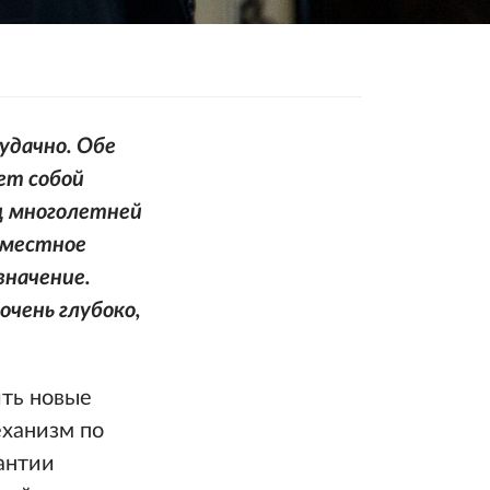
удачно. Обе
ет собой
ц многолетней
вместное
значение.
чень глубоко,
ить новые
ханизм по
антии