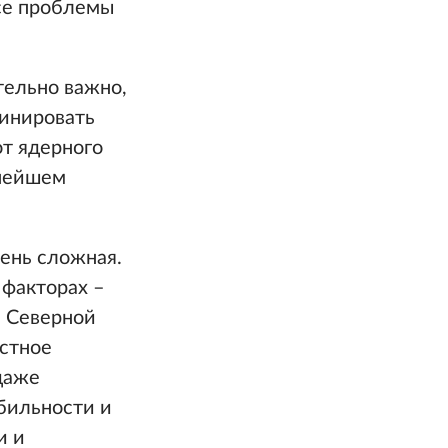
се проблемы
тельно важно,
динировать
т ядерного
ьнейшем
ень сложная.
 факторах –
 Северной
естное
 даже
бильности и
и и