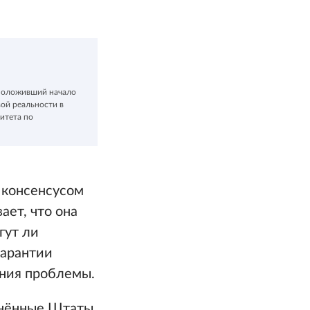
 положивший начало
вой реальности в
итета по
 консенсусом
ает, что она
гут ли
гарантии
ения проблемы.
инённые Штаты