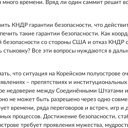
я много времени. Вряд ли один саммит решит в
ть КНДР гарантии безопасности, что действи
еспечить такие гарантии безопасности. Как коор
й безопасности со стороны США и отказ КНДР о
ть стыковку? Все эти вопросы нуждаются в дал
ть, что ситуация на Корейском полуострове оч
 явлениях – препятствиях и институциональных
ное недоверие между Соединёнными Штатами и
 оно не может быть разрешено через одно совм
ует времени, ряда переговоров и встреч, игр и
рных процессов. Достижение безопасности, ста
острове требует проявления мужества, мудрост