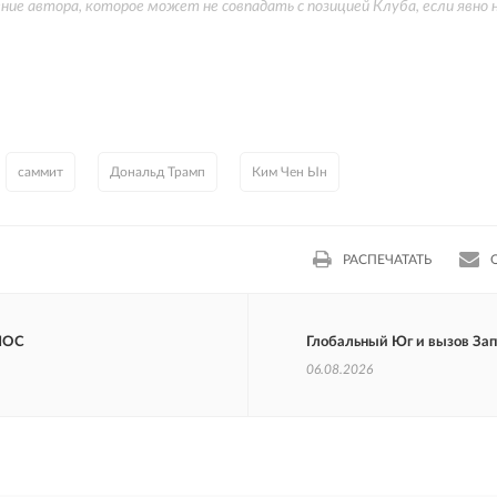
е автора, которое может не совпадать с позицией Клуба, если явно не
саммит
Дональд Трамп
Ким Чен Ын
РАСПЕЧАТАТЬ
ШОС
Глобальный Юг и вызов За
06.08.2026