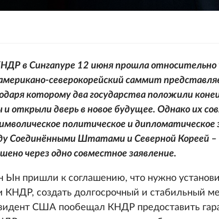
НДР в Сингапуре 12 июня прошла относительно 
американо-северокорейский саммит представля
годаря которому два государства положили коне
и открыли дверь в новое будущее. Однако их со
символическое политическое и дипломатическое 
у Соединёнными Штатами и Северной Кореей – о
шено через одно совместное заявление.
н Ын пришли к соглашению, что нужно установ
КНДР, создать долгосрочный и стабильный ме
зидент США пообещал КНДР предоставить гар