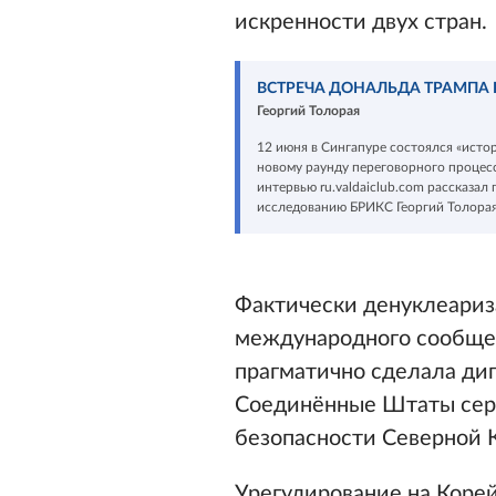
искренности двух стран.
ВСТРЕЧА ДОНАЛЬДА ТРАМПА 
Георгий Толорая
12 июня в Сингапуре состоялся «ист
новому раунду переговорного процесс
интервью ru.valdaiclub.com рассказ
исследованию БРИКС Георгий Толорая
Фактически денуклеариз
международного сообщест
прагматично сделала дип
Соединённые Штаты серь
безопасности Северной 
Урегулирование на Коре