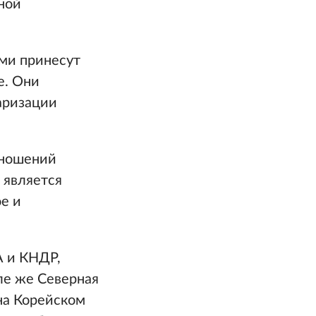
ной
ми принесут
е. Они
аризации
тношений
 является
е и
А и КНДР,
ле же Северная
на Корейском