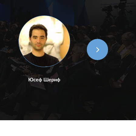
Юсеф Шериф
Мо