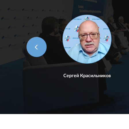
в
Сергей Красильников