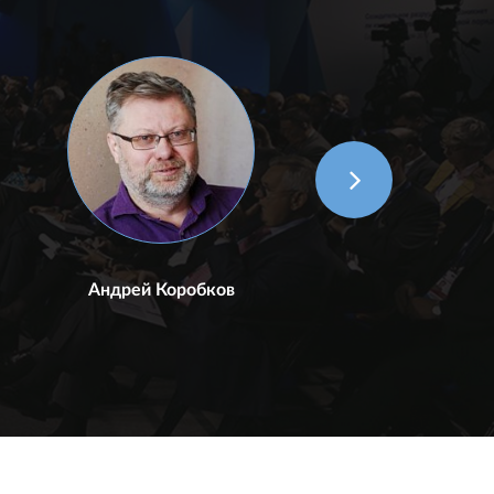
Андрей Коробков
Е