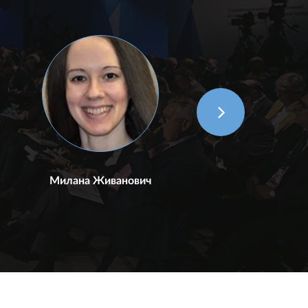
Милана Живанович
Бру