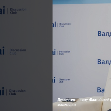
Дискуссия на тему «Балтийский 
эскалации»