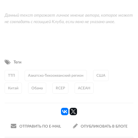
Данный текст отражает личное мнение автора, которое может
не совпадать с позицией Клуба, если явно не указано иное.
Теги
ТТП
Азиатско-Тихоокеанский регион
США
Китай
Обама
RCEP
АСЕАН
ОТПРАВИТЬ ПО E-MAIL
ОПУБЛИКОВАТЬ В БЛОГЕ