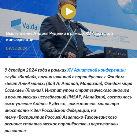
Выступление Андрея Руденко в рамках XV Азиатской
конференции
09.12.2024
9 декабря 2024 года в рамках
XV Азиатской конференции
клуба «Валдай», организованной в партнёрстве с Фондом
«Бейт Аль-Аманах» (Bait Al Amanah, Малайзия), Фондом мира
Сасакавы (Япония), Институтом стратегического анализа
и политических исследований (INSAP, Малайзия), состоялось
выступление Андрея Руденко, заместителя министра
иностранных дел Российской Федерации, на
тему «Восприятие Россией Азиатско-Тихоокеанского
региона: стратегическое партнёрство и перспективы
развития».