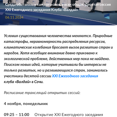
Среда обитания: у каждого своя, у всех общая. Десятая сессия
XXI Ежегодного заседания Клуба «Валдай»
06.11.2024
Условия существования человечества меняются. Природные
катастрофы, неравномерность распределения ресурсов,
климатические колебания бросают вызов развитию стран и
народов. Хотя всеобщее внимание давно приковано к
экологической проблеме, действенных мер пока не найдено.
Поиском новых идей, которые учитывали бы интересы не
только развитых, но и развивающихся стран, занимались
участники десятой сессии
XXI Ежегодного заседания
клуба «Валдай» в Сочи.
Расписание трансляций открытых сессий:
4 ноября, понедельник
09:25 – 11:00
Открытие XXI Ежегодного заседания