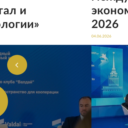
тал и
эконо
ологии»
2026
04.06.2026