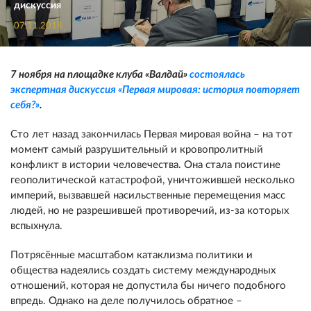
дискуссия
07.11.2018
7 ноября на площадке клуба «Валдай»
состоялась
экспертная дискуссия «Первая мировая: история повторяет
себя?»
.
Сто лет назад закончилась Первая мировая война – на тот
момент самый разрушительный и кровопролитный
конфликт в истории человечества. Она стала поистине
геополитической катастрофой, уничтожившей несколько
империй, вызвавшей насильственные перемещения масс
людей, но не разрешившей противоречий, из-за которых
вспыхнула.
Потрясённые масштабом катаклизма политики и
общества надеялись создать систему международных
отношений, которая не допустила бы ничего подобного
впредь. Однако на деле получилось обратное –