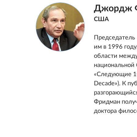
Джордж 
США
Председатель 
им в 1996 году
области между
национальной 
«Следующие 100
Decade»). К пу
разгорающийся 
Фридман получ
доктора филос