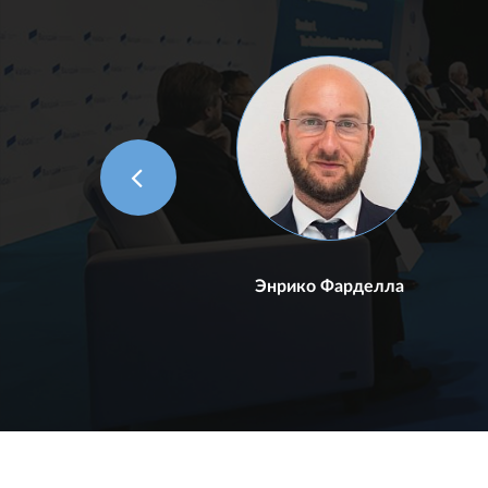
с
Энрико Фарделла