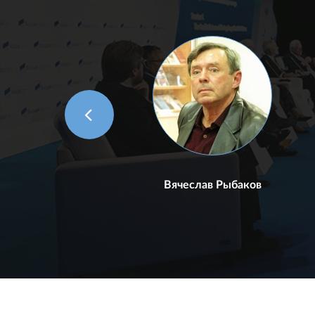
акри
Вячеслав Рыбаков