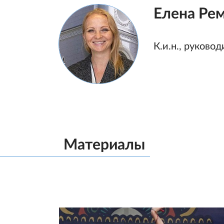
Елена Ре
К.и.н., руково
Материалы