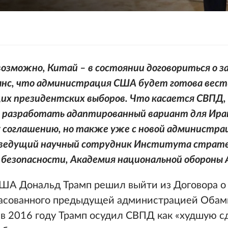
 возможно, Китай – в состоянии договориться о з
анс, что администрация США будет готова вест
их президентских выборов. Что касается СВПД, 
 разработать адаптированный вариант для Ира
 соглашению, но также уже с новой администр
 ведущий научный сотрудник Института страте
 безопасности, Академия национальной обороны 
США Дональд Трамп решил выйти из Договора о
ласованного предыдущей администрацией Обамы
в 2016 году Трамп осудил СВПД как «худшую сд