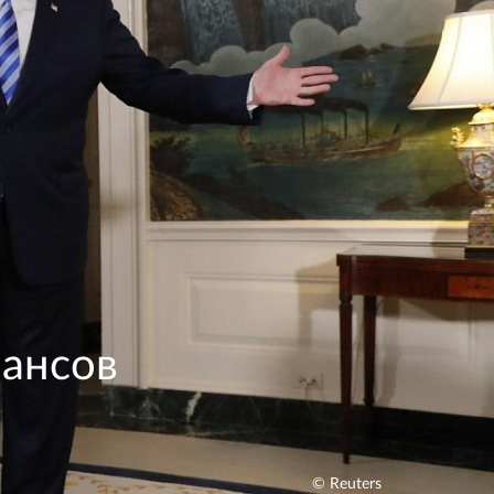
шансов
© Reuters