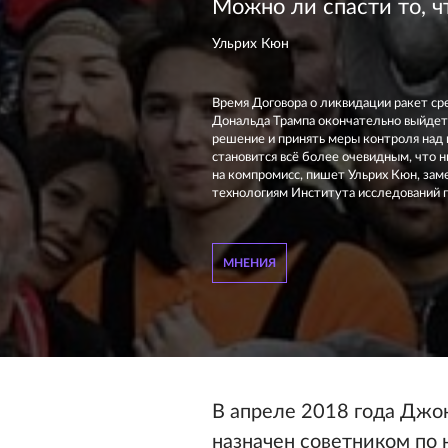
Можно ли спасти то, 
Ульрих Кюн
Время Договора о ликвидации ракет ср
Дональда Трампа окончательно выйдет 
решение и принять меры контроля над 
становится всё более очевидным, что 
на компромисс, пишет Ульрих Кюн, за
технологиям Института исследований п
МНЕНИЯ
В апреле 2018 года Джон
назначен советником по 