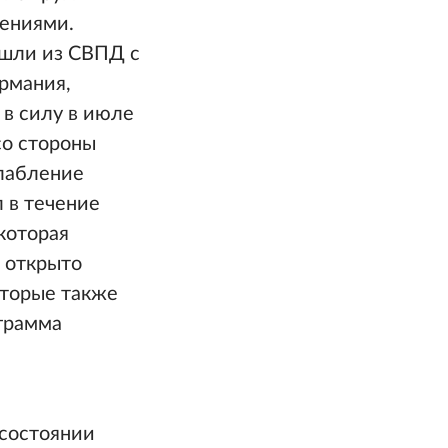
жениями.
ышли из СВПД с
ермания,
 в силу в июле
со стороны
слабление
 в течение
которая
С открыто
оторые также
ограмма
 состоянии