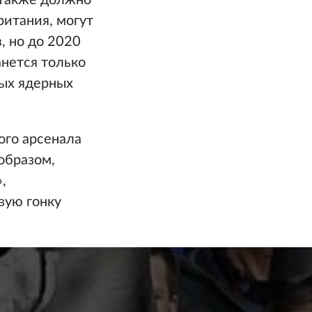
 также должно
ритания, могут
, но до 2020
анется только
ых ядерных
ого арсенала
образом,
,
вую гонку