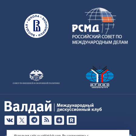
Используя сайт ru.valdaiclub.com, Вы соглашаетесь с