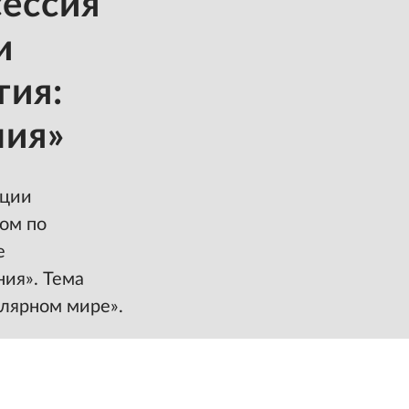
сессия
и
тия:
ния»
нции
ом по
е
ния». Тема
олярном мире».