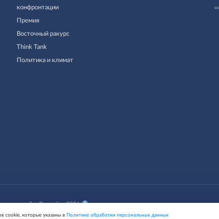
конфронтации
Премия
Восточный ракурс
Think Tank
Политика и климат
нного клуба «Валдай» , 2026
ов cookie, которые указаны в
Политике обработки персональных данных