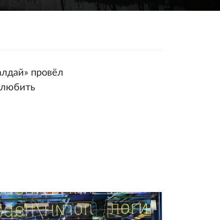
алдай» провёл
полюбить