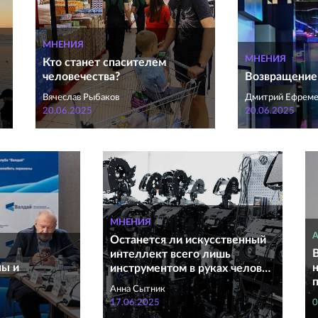
МНЕНИЯ
МНЕНИЯ
Кто станет спасителем
человечества?
Возвращение
Вячеслав Рыбаков
Дмитрий Ефреме
20.06.2025
20.06.2025
МНЕНИЯ
Останется ли искусственный
интеллект всего лишь
ны и
инструментом в руках челов…
Анна Сытник
17.06.2025
0