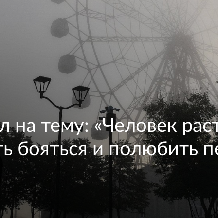
л на тему: «Человек рас
ть бояться и полюбить 