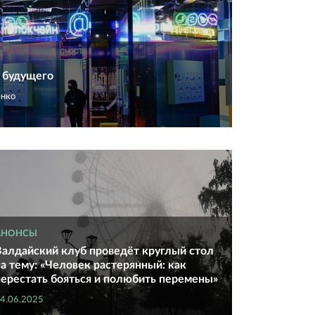
 будущего
нко
АНОНСЫ
Валдайский клуб проведёт круглый стол
на тему: «Человек растерянный: как
перестать бояться и полюбить перемены»
4.06.2025