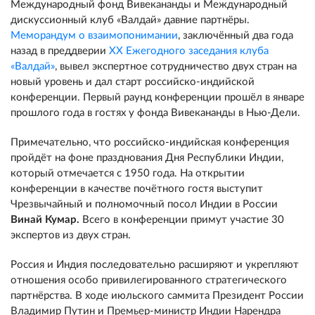
Международный фонд Вивекананды и Международный
дискуссионный клуб «Валдай» давние партнёры
.
Меморандум о взаимопонимании
, заключённый два года
назад в преддверии
XX Ежегодного заседания клуба
«Валдай»
, вывел экспертное сотрудничество двух стран на
новый уровень и дал старт российско-индийской
конференции.
Первый раунд конференции прошёл в январе
прошлого года в гостях у фонда Вивекананды в Нью-Дели.
Примечательно, что российско-индийская конференция
пройдёт на фоне празднования Дня Республики Индии,
который отмечается с 1950 года. На открытии
конференции в качестве почётного гостя выступит
Чрезвычайный и полномочный посол Индии в
России
Винай Кумар.
Всего в конференции примут участие 30
экспертов из двух стран.
Россия
и Индия
последовательно расширяют и укрепляют
отношения
особо привилегированного стратегического
партнёрства
.
В ходе июльского саммита Президент России
Владимир Путин и Премьер-министр Индии Нарендра