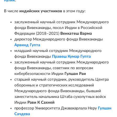
Кулик
.
В числе
индийских участников
в этом году:
заслуженный научный сотрудник Международного
фонда Вивекананды, посол Индии в Российской
Федерации (2018–2021)
Венкатеш Варма
директор Международного фонда Вивекананды
Арвинд Гупта
младший научный сотрудник Международного
фонда Вивекананды
Правеш Кумар Гупта
заслуженный научный сотрудник Международного
фонда Вивекананды, советник по вопросам
кибербезопасности Индии
Гулшан Раи
старший научный сотрудник, руководитель Центра
оборонных и стратегических исследований
Международного фонда Вивекананды, бывший
заместитель начальника Штаба сухопутных войск
Индии
Рави К Сахней
профессор Университета Джавахарлала Неру
Гулшан
Сачдева