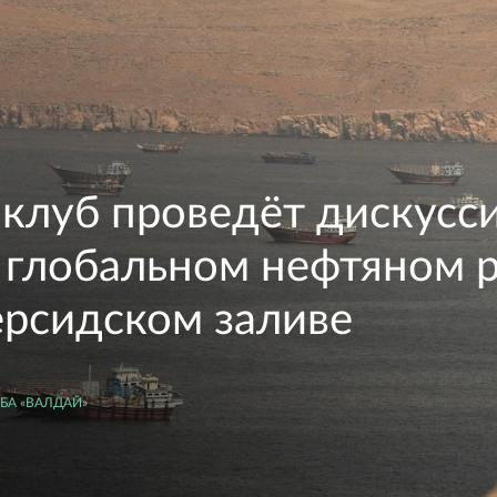
клуб проведёт дискусс
 глобальном нефтяном 
ерсидском заливе
А «ВАЛДАЙ»