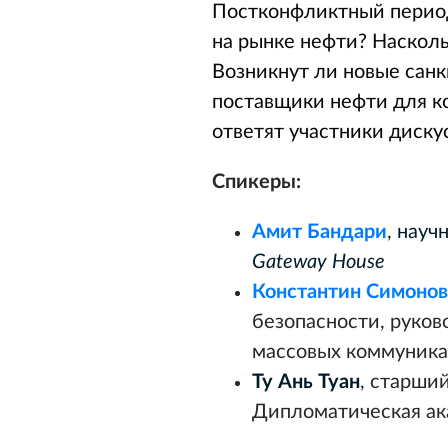
Постконфликтный период
на рынке нефти? Насколь
Возникнут ли новые санк
поставщики нефти для ко
ответят участники диску
Спикеры:
Амит Бандари
, нау
Gateway House
Константин Симонов
безопасности, руко
массовых коммуника
Ту Ань Туан
, старши
Дипломатическая ак