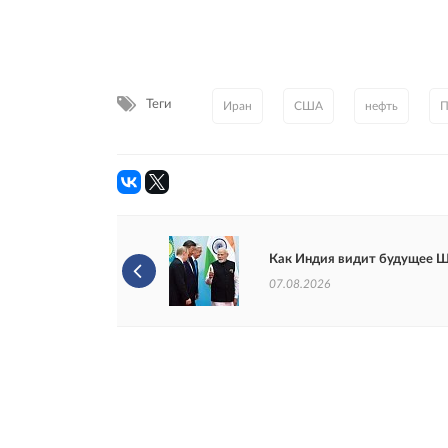
Теги
Иран
США
нефть
П
Как Индия видит будущее 
07.08.2026