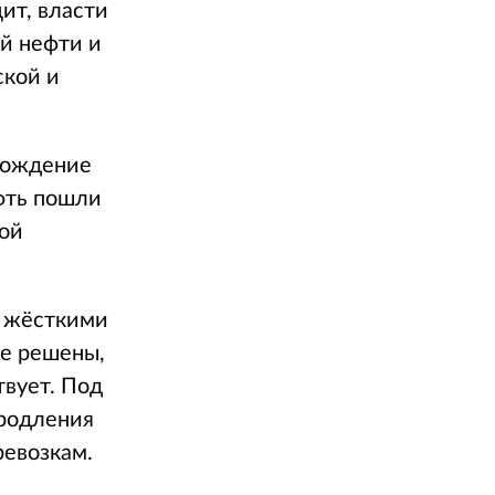
ит, власти
й нефти и
ской и
охождение
ефть пошли
ой
я жёсткими
не решены,
твует. Под
продления
ревозкам.