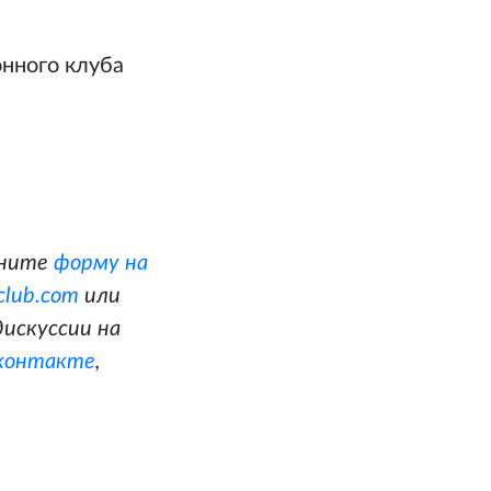
нного клуба
лните
форму на
club.com
или
искуссии на
контакте
,