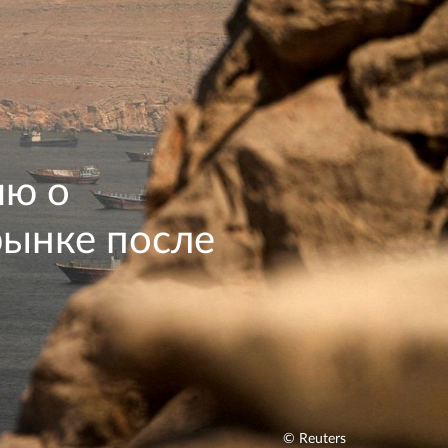
ию о
рынке после
© Reuters