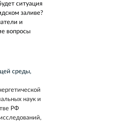
будет ситуация
идском заливе?
патели и
ие вопросы
ющей среды,
нергетической
альных наук и
тве РФ
 исследований,