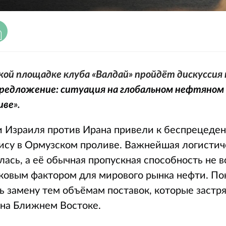
ской площадке клуба «Валдай» пройдёт дискуссия
 предложение: ситуация на глобальном нефтяном
иве
».
 Израиля против Ирана привели к беспрецеде
ису в Ормузском проливе. Важнейшая логистич
ась, а её обычная пропускная способность не 
шоковым фактором для мирового рынка нефти. П
 замену тем объёмам поставок, которые застря
на Ближнем Востоке.