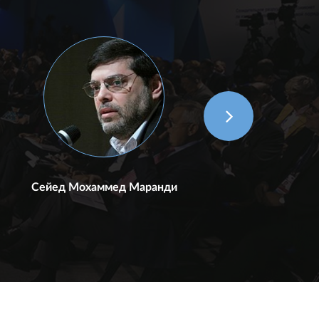
Сейед Мохаммед Маранди