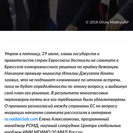
© 2018 Olivier Matthys/AP
Утром в пятницу, 29 июня, главы государств и
правительств стран Евросоюза достигли на саммите в
Брюсселе компромиссного решения по приёму беженцев.
Накануне премьер-министр Италии Джузеппе Конти
заявил, что не подпишет коммюнике по итогам встречи,
пока не будет определённости по этому вопросу, и выдвинул
свой план его решения. В результате многочасовых
переговоров почти все его требования были удовлетворены.
О причинах разногласий между странами ЕС по вопросу
миграции накануне саммита рассказала в интервью
ru.valdaiclub.com
Елена Алексеенкова, программный
менеджер РСМД, научный сотрудник Центра глобальных
проблем ИМИ МГИМО (У) МИД России.