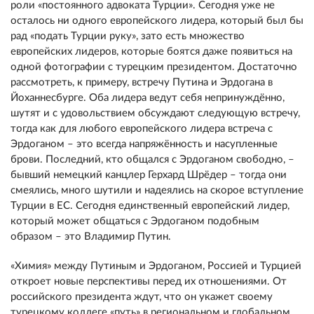
роли «постоянного адвоката Турции». Сегодня уже не
осталось ни одного европейского лидера, который был бы
рад «подать Турции руку», зато есть множество
европейских лидеров, которые боятся даже появиться на
одной фотографии с турецким президентом. Достаточно
рассмотреть, к примеру, встречу Путина и Эрдогана в
Йоханнесбурге. Оба лидера ведут себя непринуждённо,
шутят и с удовольствием обсуждают следующую встречу,
тогда как для любого европейского лидера встреча с
Эрдоганом – это всегда напряжённость и насупленные
брови. Последний, кто общался с Эрдоганом свободно, –
бывший немецкий канцлер Герхард Шрёдер – тогда они
смеялись, много шутили и надеялись на скорое вступление
Турции в ЕС. Сегодня единственный европейский лидер,
который может общаться с Эрдоганом подобным
образом – это Владимир Путин.
«Химия» между Путиным и Эрдоганом, Россией и Турцией
откроет новые перспективы перед их отношениями. От
российского президента ждут, что он укажет своему
турецкому коллеге «путь» в региональном и глобальном