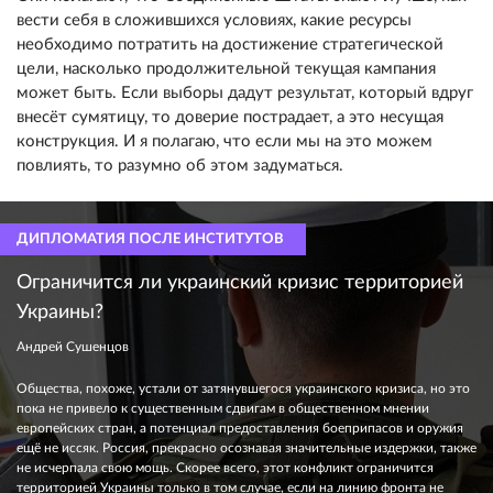
вести себя в сложившихся условиях, какие ресурсы
необходимо потратить на достижение стратегической
цели, насколько продолжительной текущая кампания
может быть. Если выборы дадут результат, который вдруг
внесёт сумятицу, то доверие пострадает, а это несущая
конструкция. И я полагаю, что если мы на это можем
повлиять, то разумно об этом задуматься.
ДИПЛОМАТИЯ ПОСЛЕ ИНСТИТУТОВ
Ограничится ли украинский кризис территорией
Украины?
Андрей Сушенцов
Общества, похоже, устали от затянувшегося украинского кризиса, но это
пока не привело к существенным сдвигам в общественном мнении
европейских стран, а потенциал предоставления боеприпасов и оружия
ещё не иссяк. Россия, прекрасно осознавая значительные издержки, также
не исчерпала свою мощь. Скорее всего, этот конфликт ограничится
территорией Украины только в том случае, если на линию фронта не