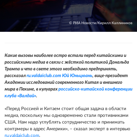
© РИА Новости/Кирилл Каллиников
Какие вызовы наиболее остро встали перед китайскими и
российскими медиа в связи с жёсткой политикой Дональда
Трампа и что в свете этого необходимо предпринять,
рассказал
ru.valdaiclub.com
Юй Юньцюань
, вице-президент
Академии исследований современного Китая и внешнего
мира в Пекине, в кулуарах
российско-китайской конференции
клуба «Валдай»
.
«Перед Россией и Китаем стоит общая задача в области
медиа, поскольку мы одновременно стали противниками
США. Нам надо углублять сотрудничество и принимать
контрмеры в адрес Америки», – сказал эксперт в интервью
ru.valdaiclub.com
.